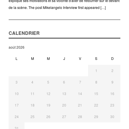
explique ses motivations et sa volonté d'aller de retourner sur le devant
de la scène. The post Mikelangelo Interview first appeared […]
CALENDRIER
août 2026
L
M
M
J
V
S
D
1
2
3
4
5
6
7
8
9
10
11
12
13
14
15
16
17
18
19
20
21
22
23
24
25
26
27
28
29
30
31