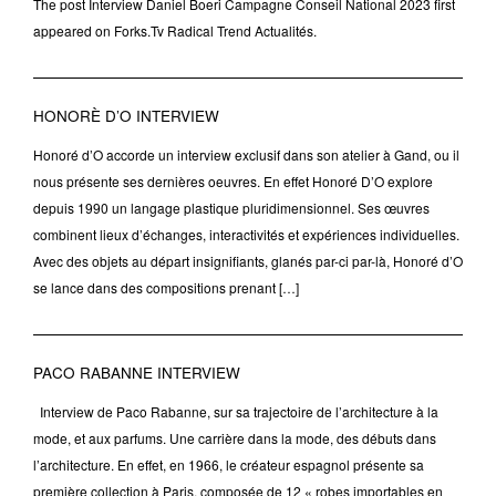
The post Interview Daniel Boeri Campagne Conseil National 2023 first
appeared on Forks.Tv Radical Trend Actualités.
HONORÈ D’O INTERVIEW
Honoré d’O accorde un interview exclusif dans son atelier à Gand, ou il
nous présente ses dernières oeuvres. En effet Honoré D’O explore
depuis 1990 un langage plastique pluridimensionnel. Ses œuvres
combinent lieux d’échanges, interactivités et expériences individuelles.
Avec des objets au départ insignifiants, glanés par-ci par-là, Honoré d’O
se lance dans des compositions prenant […]
PACO RABANNE INTERVIEW
Interview de Paco Rabanne, sur sa trajectoire de l’architecture à la
mode, et aux parfums. Une carrière dans la mode, des débuts dans
l’architecture. En effet, en 1966, le créateur espagnol présente sa
première collection à Paris, composée de 12 « robes importables en