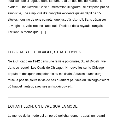
Tout semble si logique dans la numérotation des rois de France, si
évident… inéluctable. Cette numérotation si rigoureuse s’impose par sa
simplicité, une simplicité d’autant plus évidente qu’ en dépit de 15
siècles nous ne devons compter que jusqu’à dix-huit. Sans dépasser
la vingtaine, voici reconstituée toute l’histoire de la royauté française.
Edifiant! A moins que, […]
LES QUAIS DE CHICAGO , STUART DYBEK
Né à Chicago en 1942 dans une famille polonaise, Stuart Dybek livre
dans ce recueil, Les Quais de Chicago, 14 nouvelles sur le Chicago
populaire des quartiers polonais ou mexicain. Sous sa plume surgit
toute la poésie, toute la vie de ces quartiers pauvres du Chicago d’alors
où haut et l’auteur, avec ses amis, découvre […]
ECHANTILLON: UN LIVRE SUR LA MODE
Le monde de la mode est en perpétuel changement, aussi un regard