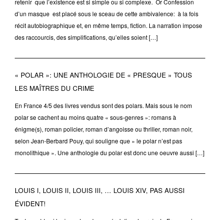
retenir que l’existence est si simple ou si complexe. Or Confession
d’un masque est placé sous le sceau de cette ambivalence: à la fois
récit autobiographique et, en même temps, fiction. La narration impose
des raccourcis, des simplifications, qu’elles soient […]
« POLAR »: UNE ANTHOLOGIE DE « PRESQUE » TOUS
LES MAÎTRES DU CRIME
En France 4/5 des livres vendus sont des polars. Mais sous le nom
polar se cachent au moins quatre « sous-genres »: romans à
énigme(s), roman policier, roman d’angoisse ou thriller, roman noir,
selon Jean-Berbard Pouy, qui souligne que » le polar n’est pas
monolithique ». Une anthologie du polar est donc une oeuvre aussi […]
LOUIS I, LOUIS II, LOUIS III, … LOUIS XIV, PAS AUSSI
ÉVIDENT!