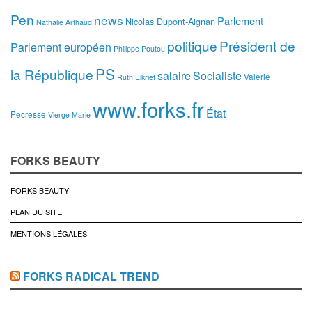
Pen
news
Parlement
Nicolas Dupont-Aignan
Nathalie Arthaud
politique
Président de
Parlement européen
Philippe Poutou
PS
la République
salaire
Socialiste
Valerie
Ruth Elkrief
www.forks.fr
État
Pecresse
Vierge Marie
FORKS BEAUTY
FORKS BEAUTY
PLAN DU SITE
MENTIONS LÉGALES
FORKS RADICAL TREND