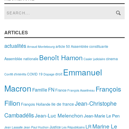
ARTICLES
actualités
article 50
Assemblée constituante
Arnaud Montebourg
Benoît Hamon
Assemblée nationale
cinema
Casier judiciaire
Emmanuel
COVID 19
droit
Conflit d'intérêts
Dopage
Macron
François
FN
Famille
France
François Asselineau
Fillon
Jean-Christophe
Ile de france
François Hollande
Cambadélis
Jean-Luc Melenchon
Jean-Marie Le Pen
Marine Le
LR
Justice
Jean Lassalle
Jean Paul Huchon
Les Républicains