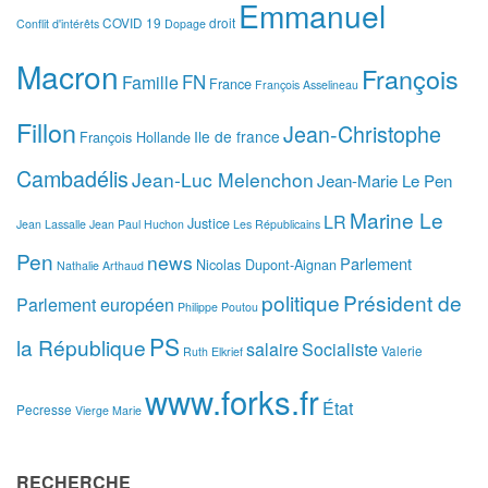
Emmanuel
COVID 19
droit
Conflit d'intérêts
Dopage
Macron
François
FN
Famille
France
François Asselineau
Fillon
Jean-Christophe
Ile de france
François Hollande
Cambadélis
Jean-Luc Melenchon
Jean-Marie Le Pen
Marine Le
LR
Justice
Jean Lassalle
Jean Paul Huchon
Les Républicains
Pen
news
Parlement
Nicolas Dupont-Aignan
Nathalie Arthaud
politique
Président de
Parlement européen
Philippe Poutou
PS
la République
salaire
Socialiste
Valerie
Ruth Elkrief
www.forks.fr
État
Pecresse
Vierge Marie
RECHERCHE