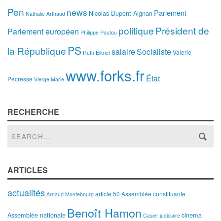
Pen
news
Parlement
Nicolas Dupont-Aignan
Nathalie Arthaud
politique
Président de
Parlement européen
Philippe Poutou
PS
la République
salaire
Socialiste
Valerie
Ruth Elkrief
www.forks.fr
État
Pecresse
Vierge Marie
RECHERCHE
ARTICLES
actualités
article 50
Assemblée constituante
Arnaud Montebourg
Benoît Hamon
Assemblée nationale
cinema
Casier judiciaire