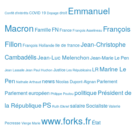
Emmanuel
COVID 19
droit
Conflit d'intérêts
Dopage
Macron
François
FN
Famille
France
François Asselineau
Fillon
Jean-Christophe
Ile de france
François Hollande
Cambadélis
Jean-Luc Melenchon
Jean-Marie Le Pen
Marine Le
LR
Justice
Jean Lassalle
Jean Paul Huchon
Les Républicains
Pen
news
Parlement
Nicolas Dupont-Aignan
Nathalie Arthaud
politique
Président de
Parlement européen
Philippe Poutou
PS
la République
salaire
Socialiste
Valerie
Ruth Elkrief
www.forks.fr
État
Pecresse
Vierge Marie