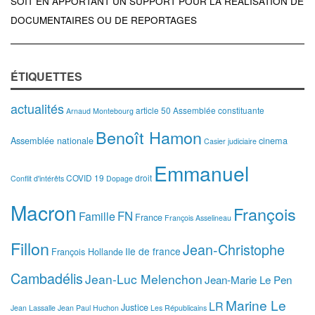
SOIT EN APPORTANT UN SUPPORT POUR LA RÉALISATION DE
DOCUMENTAIRES OU DE REPORTAGES
ÉTIQUETTES
actualités
article 50
Assemblée constituante
Arnaud Montebourg
Benoît Hamon
Assemblée nationale
cinema
Casier judiciaire
Emmanuel
COVID 19
droit
Conflit d'intérêts
Dopage
Macron
François
FN
Famille
France
François Asselineau
Fillon
Jean-Christophe
Ile de france
François Hollande
Cambadélis
Jean-Luc Melenchon
Jean-Marie Le Pen
Marine Le
LR
Justice
Jean Lassalle
Jean Paul Huchon
Les Républicains