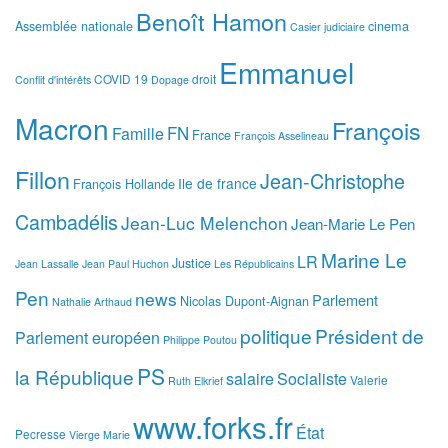
Benoît Hamon
Assemblée nationale
cinema
Casier judiciaire
Emmanuel
COVID 19
droit
Conflit d'intérêts
Dopage
Macron
François
FN
Famille
France
François Asselineau
Fillon
Jean-Christophe
Ile de france
François Hollande
Cambadélis
Jean-Luc Melenchon
Jean-Marie Le Pen
Marine Le
LR
Justice
Jean Lassalle
Jean Paul Huchon
Les Républicains
Pen
news
Parlement
Nicolas Dupont-Aignan
Nathalie Arthaud
politique
Président de
Parlement européen
Philippe Poutou
PS
la République
salaire
Socialiste
Valerie
Ruth Elkrief
www.forks.fr
État
Pecresse
Vierge Marie