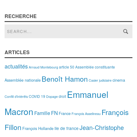
RECHERCHE
ARTICLES
actualités
article 50
Assemblée constituante
Arnaud Montebourg
Benoît Hamon
Assemblée nationale
cinema
Casier judiciaire
Emmanuel
COVID 19
droit
Conflit d'intérêts
Dopage
Macron
François
FN
Famille
France
François Asselineau
Fillon
Jean-Christophe
Ile de france
François Hollande