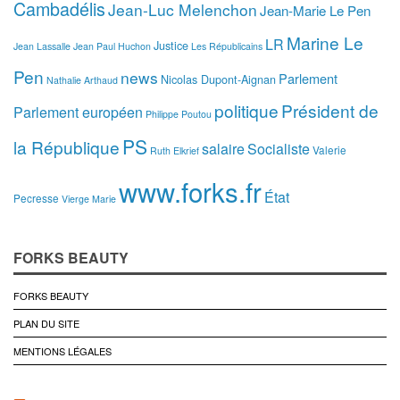
Cambadélis
Jean-Luc Melenchon
Jean-Marie Le Pen
Marine Le
LR
Justice
Jean Lassalle
Jean Paul Huchon
Les Républicains
Pen
news
Parlement
Nicolas Dupont-Aignan
Nathalie Arthaud
politique
Président de
Parlement européen
Philippe Poutou
PS
la République
salaire
Socialiste
Valerie
Ruth Elkrief
www.forks.fr
État
Pecresse
Vierge Marie
FORKS BEAUTY
FORKS BEAUTY
PLAN DU SITE
MENTIONS LÉGALES