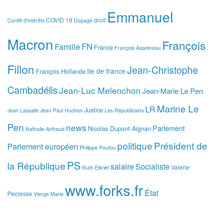
Emmanuel
COVID 19
droit
Conflit d'intérêts
Dopage
Macron
François
FN
Famille
France
François Asselineau
Fillon
Jean-Christophe
Ile de france
François Hollande
Cambadélis
Jean-Luc Melenchon
Jean-Marie Le Pen
Marine Le
LR
Justice
Jean Lassalle
Jean Paul Huchon
Les Républicains
Pen
news
Parlement
Nicolas Dupont-Aignan
Nathalie Arthaud
politique
Président de
Parlement européen
Philippe Poutou
PS
la République
salaire
Socialiste
Valerie
Ruth Elkrief
www.forks.fr
État
Pecresse
Vierge Marie