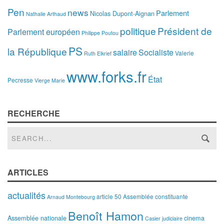
Pen
news
Parlement
Nicolas Dupont-Aignan
Nathalie Arthaud
politique
Président de
Parlement européen
Philippe Poutou
PS
la République
salaire
Socialiste
Valerie
Ruth Elkrief
www.forks.fr
État
Pecresse
Vierge Marie
RECHERCHE
ARTICLES
actualités
article 50
Assemblée constituante
Arnaud Montebourg
Benoît Hamon
Assemblée nationale
cinema
Casier judiciaire