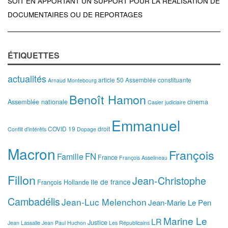
SOIT EN APPORTANT UN SUPPORT POUR LA RÉALISATION DE
DOCUMENTAIRES OU DE REPORTAGES
ÉTIQUETTES
actualités
article 50
Assemblée constituante
Arnaud Montebourg
Benoît Hamon
Assemblée nationale
cinema
Casier judiciaire
Emmanuel
COVID 19
droit
Conflit d'intérêts
Dopage
Macron
François
FN
Famille
France
François Asselineau
Fillon
Jean-Christophe
Ile de france
François Hollande
Cambadélis
Jean-Luc Melenchon
Jean-Marie Le Pen
Marine Le
LR
Justice
Jean Lassalle
Jean Paul Huchon
Les Républicains