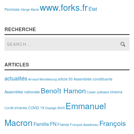
www.forks.fr
État
Pecresse
Vierge Marie
RECHERCHE
ARTICLES
actualités
article 50
Assemblée constituante
Arnaud Montebourg
Benoît Hamon
Assemblée nationale
cinema
Casier judiciaire
Emmanuel
COVID 19
droit
Conflit d'intérêts
Dopage
Macron
François
FN
Famille
France
François Asselineau