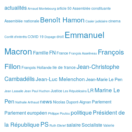
actualités
article 50
Assemblée constituante
Arnaud Montebourg
Benoît Hamon
Assemblée nationale
cinema
Casier judiciaire
Emmanuel
COVID 19
droit
Conflit d'intérêts
Dopage
Macron
François
FN
Famille
France
François Asselineau
Fillon
Jean-Christophe
Ile de france
François Hollande
Cambadélis
Jean-Luc Melenchon
Jean-Marie Le Pen
Marine Le
LR
Justice
Jean Lassalle
Jean Paul Huchon
Les Républicains
Pen
news
Parlement
Nicolas Dupont-Aignan
Nathalie Arthaud
politique
Président de
Parlement européen
Philippe Poutou
PS
la République
salaire
Socialiste
Valerie
Ruth Elkrief