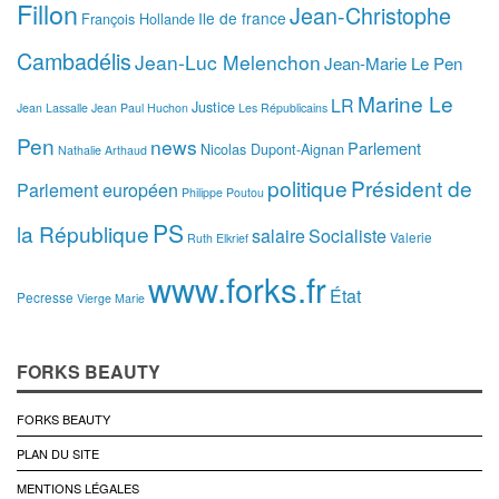
Fillon
Jean-Christophe
Ile de france
François Hollande
Cambadélis
Jean-Luc Melenchon
Jean-Marie Le Pen
Marine Le
LR
Justice
Jean Lassalle
Jean Paul Huchon
Les Républicains
Pen
news
Parlement
Nicolas Dupont-Aignan
Nathalie Arthaud
politique
Président de
Parlement européen
Philippe Poutou
PS
la République
salaire
Socialiste
Valerie
Ruth Elkrief
www.forks.fr
État
Pecresse
Vierge Marie
FORKS BEAUTY
FORKS BEAUTY
PLAN DU SITE
MENTIONS LÉGALES