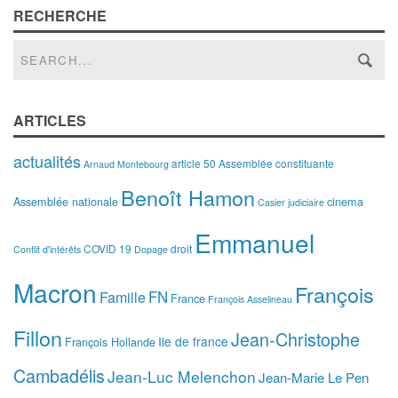
RECHERCHE
ARTICLES
actualités
article 50
Assemblée constituante
Arnaud Montebourg
Benoît Hamon
Assemblée nationale
cinema
Casier judiciaire
Emmanuel
COVID 19
droit
Conflit d'intérêts
Dopage
Macron
François
FN
Famille
France
François Asselineau
Fillon
Jean-Christophe
Ile de france
François Hollande
Cambadélis
Jean-Luc Melenchon
Jean-Marie Le Pen