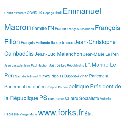
Emmanuel
COVID 19
droit
Conflit d'intérêts
Dopage
Macron
François
FN
Famille
France
François Asselineau
Fillon
Jean-Christophe
Ile de france
François Hollande
Cambadélis
Jean-Luc Melenchon
Jean-Marie Le Pen
Marine Le
LR
Justice
Jean Lassalle
Jean Paul Huchon
Les Républicains
Pen
news
Parlement
Nicolas Dupont-Aignan
Nathalie Arthaud
politique
Président de
Parlement européen
Philippe Poutou
PS
la République
salaire
Socialiste
Valerie
Ruth Elkrief
www.forks.fr
État
Pecresse
Vierge Marie