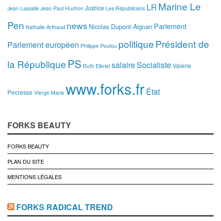
Marine Le
LR
Justice
Jean Lassalle
Jean Paul Huchon
Les Républicains
Pen
news
Parlement
Nicolas Dupont-Aignan
Nathalie Arthaud
politique
Président de
Parlement européen
Philippe Poutou
PS
la République
salaire
Socialiste
Valerie
Ruth Elkrief
www.forks.fr
État
Pecresse
Vierge Marie
FORKS BEAUTY
FORKS BEAUTY
PLAN DU SITE
MENTIONS LÉGALES
FORKS RADICAL TREND