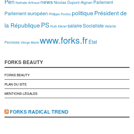
Pen
news
Parlement
Nicolas Dupont-Aignan
Nathalie Arthaud
politique
Président de
Parlement européen
Philippe Poutou
PS
la République
salaire
Socialiste
Valerie
Ruth Elkrief
www.forks.fr
État
Pecresse
Vierge Marie
FORKS BEAUTY
FORKS BEAUTY
PLAN DU SITE
MENTIONS LÉGALES
FORKS RADICAL TREND