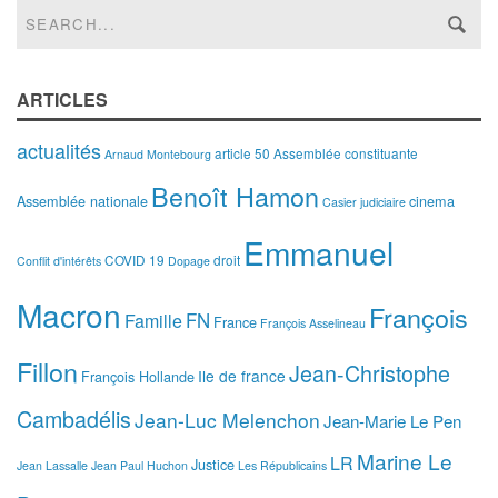
ARTICLES
actualités
article 50
Assemblée constituante
Arnaud Montebourg
Benoît Hamon
Assemblée nationale
cinema
Casier judiciaire
Emmanuel
COVID 19
droit
Conflit d'intérêts
Dopage
Macron
François
FN
Famille
France
François Asselineau
Fillon
Jean-Christophe
Ile de france
François Hollande
Cambadélis
Jean-Luc Melenchon
Jean-Marie Le Pen
Marine Le
LR
Justice
Jean Lassalle
Jean Paul Huchon
Les Républicains