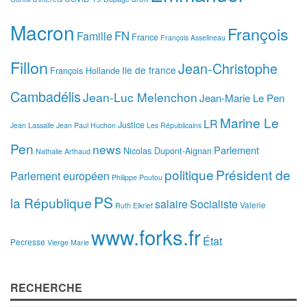
Macron
François
FN
Famille
France
François Asselineau
Fillon
Jean-Christophe
Ile de france
François Hollande
Cambadélis
Jean-Luc Melenchon
Jean-Marie Le Pen
Marine Le
LR
Justice
Jean Lassalle
Jean Paul Huchon
Les Républicains
Pen
news
Parlement
Nicolas Dupont-Aignan
Nathalie Arthaud
politique
Président de
Parlement européen
Philippe Poutou
PS
la République
salaire
Socialiste
Valerie
Ruth Elkrief
www.forks.fr
État
Pecresse
Vierge Marie
RECHERCHE