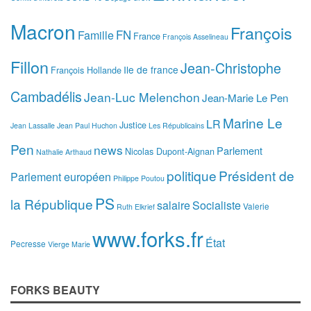
Macron
François
FN
Famille
France
François Asselineau
Fillon
Jean-Christophe
Ile de france
François Hollande
Cambadélis
Jean-Luc Melenchon
Jean-Marie Le Pen
Marine Le
LR
Justice
Jean Lassalle
Jean Paul Huchon
Les Républicains
Pen
news
Parlement
Nicolas Dupont-Aignan
Nathalie Arthaud
politique
Président de
Parlement européen
Philippe Poutou
PS
la République
salaire
Socialiste
Valerie
Ruth Elkrief
www.forks.fr
État
Pecresse
Vierge Marie
FORKS BEAUTY