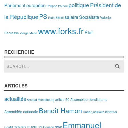
politique
Président de
Parlement européen
Philippe Poutou
PS
la République
salaire
Socialiste
Valerie
Ruth Elkrief
www.forks.fr
État
Pecresse
Vierge Marie
RECHERCHE
ARTICLES
actualités
article 50
Assemblée constituante
Arnaud Montebourg
Benoît Hamon
Assemblée nationale
cinema
Casier judiciaire
Emmanuel
COVID 19
droit
Conflit d'intérêts
Dopage