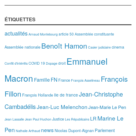
ÉTIQUETTES
actualités
article 50
Assemblée constituante
Arnaud Montebourg
Benoît Hamon
Assemblée nationale
cinema
Casier judiciaire
Emmanuel
COVID 19
droit
Conflit d'intérêts
Dopage
Macron
François
FN
Famille
France
François Asselineau
Fillon
Jean-Christophe
Ile de france
François Hollande
Cambadélis
Jean-Luc Melenchon
Jean-Marie Le Pen
Marine Le
LR
Justice
Jean Lassalle
Jean Paul Huchon
Les Républicains
Pen
news
Parlement
Nicolas Dupont-Aignan
Nathalie Arthaud