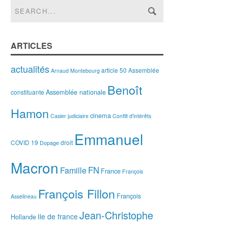
ARTICLES
actualités
article 50
Assemblée
Arnaud Montebourg
Benoît
Assemblée nationale
constituante
Hamon
cinema
Casier judiciaire
Conflit d'intérêts
Emmanuel
COVID 19
droit
Dopage
Macron
FN
Famille
France
François
François Fillon
François
Asselineau
Jean-Christophe
Ile de france
Hollande