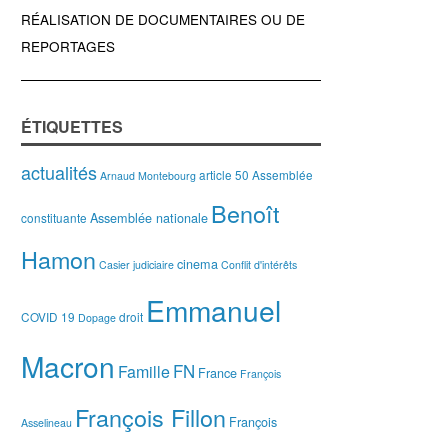
RÉALISATION DE DOCUMENTAIRES OU DE
REPORTAGES
ÉTIQUETTES
actualités
article 50
Assemblée
Arnaud Montebourg
Benoît
Assemblée nationale
constituante
Hamon
cinema
Casier judiciaire
Conflit d'intérêts
Emmanuel
COVID 19
droit
Dopage
Macron
FN
Famille
France
François
François Fillon
François
Asselineau