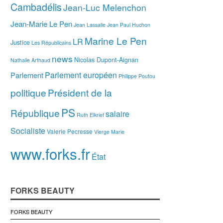
Cambadélis
Jean-Luc Melenchon
Jean-Marie Le Pen
Jean Lassalle
Jean Paul Huchon
Marine Le Pen
LR
Justice
Les Républicains
news
Nicolas Dupont-Aignan
Nathalie Arthaud
Parlement européen
Parlement
Philippe Poutou
politique
Président de la
PS
République
salaire
Ruth Elkrief
Socialiste
Valerie Pecresse
Vierge Marie
www.forks.fr
État
FORKS BEAUTY
FORKS BEAUTY