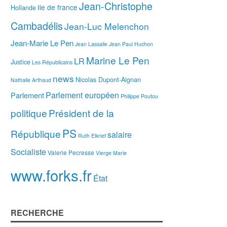
Jean-Christophe
Ile de france
Hollande
Cambadélis
Jean-Luc Melenchon
Jean-Marie Le Pen
Jean Lassalle
Jean Paul Huchon
Marine Le Pen
LR
Justice
Les Républicains
news
Nicolas Dupont-Aignan
Nathalie Arthaud
Parlement européen
Parlement
Philippe Poutou
politique
Président de la
PS
République
salaire
Ruth Elkrief
Socialiste
Valerie Pecresse
Vierge Marie
www.forks.fr
État
RECHERCHE