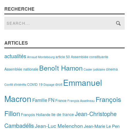
RECHERCHE
ARTICLES
actualités
article 50
Assemblée constituante
Arnaud Montebourg
Benoît Hamon
Assemblée nationale
cinema
Casier judiciaire
Emmanuel
COVID 19
droit
Conflit d'intérêts
Dopage
Macron
François
FN
Famille
France
François Asselineau
Fillon
Jean-Christophe
Ile de france
François Hollande
Cambadélis
Jean-Luc Melenchon
Jean-Marie Le Pen