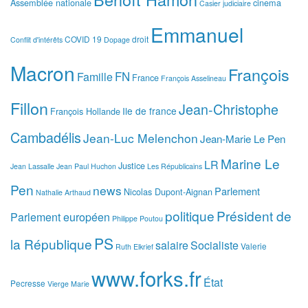
Assemblée nationale
cinema
Casier judiciaire
Emmanuel
COVID 19
droit
Conflit d'intérêts
Dopage
Macron
François
FN
Famille
France
François Asselineau
Fillon
Jean-Christophe
Ile de france
François Hollande
Cambadélis
Jean-Luc Melenchon
Jean-Marie Le Pen
Marine Le
LR
Justice
Jean Lassalle
Jean Paul Huchon
Les Républicains
Pen
news
Parlement
Nicolas Dupont-Aignan
Nathalie Arthaud
politique
Président de
Parlement européen
Philippe Poutou
PS
la République
salaire
Socialiste
Valerie
Ruth Elkrief
www.forks.fr
État
Pecresse
Vierge Marie