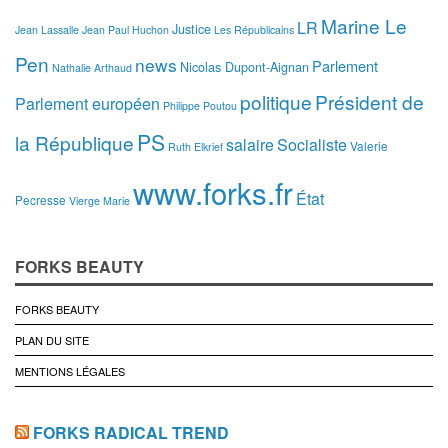
Marine Le
LR
Justice
Jean Lassalle
Jean Paul Huchon
Les Républicains
Pen
news
Parlement
Nicolas Dupont-Aignan
Nathalie Arthaud
politique
Président de
Parlement européen
Philippe Poutou
PS
la République
salaire
Socialiste
Valerie
Ruth Elkrief
www.forks.fr
État
Pecresse
Vierge Marie
FORKS BEAUTY
FORKS BEAUTY
PLAN DU SITE
MENTIONS LÉGALES
FORKS RADICAL TREND