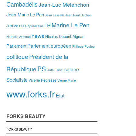
Cambadélis
Jean-Luc Melenchon
Jean-Marie Le Pen
Jean Lassalle
Jean Paul Huchon
Marine Le Pen
LR
Justice
Les Républicains
news
Nicolas Dupont-Aignan
Nathalie Arthaud
Parlement européen
Parlement
Philippe Poutou
politique
Président de la
PS
République
salaire
Ruth Elkrief
Socialiste
Valerie Pecresse
Vierge Marie
www.forks.fr
État
FORKS BEAUTY
FORKS BEAUTY