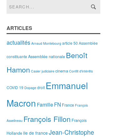
ARTICLES
actualités
article 50
Assemblée
Arnaud Montebourg
Benoît
Assemblée nationale
constituante
Hamon
cinema
Casier judiciaire
Conflit d'intérêts
Emmanuel
COVID 19
droit
Dopage
Macron
FN
Famille
France
François
François Fillon
François
Asselineau
Jean-Christophe
Ile de france
Hollande