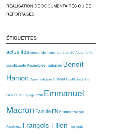
RÉALISATION DE DOCUMENTAIRES OU DE
REPORTAGES
ÉTIQUETTES
actualités
article 50
Assemblée
Arnaud Montebourg
Benoît
Assemblée nationale
constituante
Hamon
cinema
Casier judiciaire
Conflit d'intérêts
Emmanuel
COVID 19
droit
Dopage
Macron
FN
Famille
France
François
François Fillon
François
Asselineau