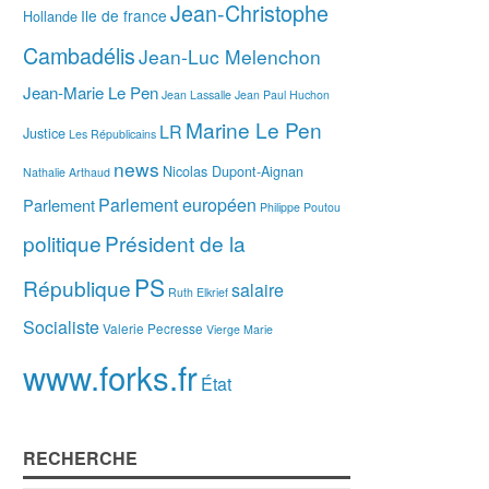
Jean-Christophe
Ile de france
Hollande
Cambadélis
Jean-Luc Melenchon
Jean-Marie Le Pen
Jean Lassalle
Jean Paul Huchon
Marine Le Pen
LR
Justice
Les Républicains
news
Nicolas Dupont-Aignan
Nathalie Arthaud
Parlement européen
Parlement
Philippe Poutou
politique
Président de la
PS
République
salaire
Ruth Elkrief
Socialiste
Valerie Pecresse
Vierge Marie
www.forks.fr
État
RECHERCHE