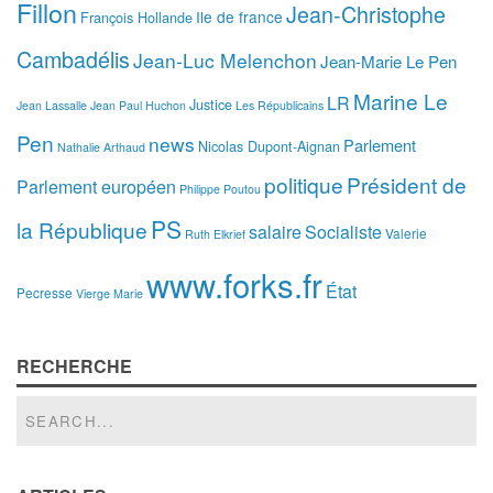
Fillon
Jean-Christophe
Ile de france
François Hollande
Cambadélis
Jean-Luc Melenchon
Jean-Marie Le Pen
Marine Le
LR
Justice
Jean Lassalle
Jean Paul Huchon
Les Républicains
Pen
news
Parlement
Nicolas Dupont-Aignan
Nathalie Arthaud
politique
Président de
Parlement européen
Philippe Poutou
PS
la République
salaire
Socialiste
Valerie
Ruth Elkrief
www.forks.fr
État
Pecresse
Vierge Marie
RECHERCHE