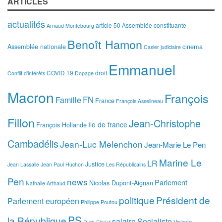
ARTICLES
actualités
article 50
Assemblée constituante
Arnaud Montebourg
Benoît Hamon
Assemblée nationale
cinema
Casier judiciaire
Emmanuel
COVID 19
droit
Conflit d'intérêts
Dopage
Macron
François
FN
Famille
France
François Asselineau
Fillon
Jean-Christophe
Ile de france
François Hollande
Cambadélis
Jean-Luc Melenchon
Jean-Marie Le Pen
Marine Le
LR
Justice
Jean Lassalle
Jean Paul Huchon
Les Républicains
Pen
news
Parlement
Nicolas Dupont-Aignan
Nathalie Arthaud
politique
Président de
Parlement européen
Philippe Poutou
PS
la République
salaire
Socialiste
Valerie