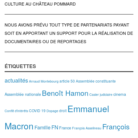
CULTURE AU CHÂTEAU POMMARD
NOUS AVONS PRÉVU TOUT TYPE DE PARTENARIATS PAYANT
SOIT EN APPORTANT UN SUPPORT POUR LA RÉALISATION DE
DOCUMENTAIRES OU DE REPORTAGES
ÉTIQUETTES
actualités
article 50
Assemblée constituante
Arnaud Montebourg
Benoît Hamon
Assemblée nationale
cinema
Casier judiciaire
Emmanuel
COVID 19
droit
Conflit d'intérêts
Dopage
Macron
François
FN
Famille
France
François Asselineau