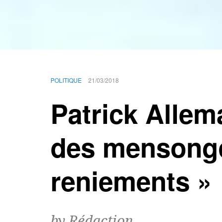
POLITIQUE
21/03/2018
Patrick Allem
des mensonge
reniements »
by Rédaction