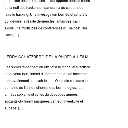
protection des entreprises, et qui apporte dans le cadre
de la nuit des hackers un panorama de ce que peut
faire le hacking. Une investigation fouillée et concrète,
qui dévoile la réalité derrière les fantasmes, car il
existe une multitudes de conférences d’ The post The
Hack […]
JERRY SCHATZBERG DE LA PHOTO AU FILM
Les sixties reviennent en effet et à la mode, et suscitent
à nouveau tout l’intérêt d’une période où un immense
renouvellement a pu voir le jour. Que cela soit dans le
domaine de l’art, du cinéma, des technologies, les
années soixante et celles du début des années
soixante-dix furent marquées par leur inventivité et
audace: […]