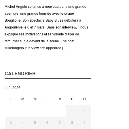
Michel Angelo se lance a nouveau dans une grande
aventure, une grande tournée avec le cirque
Bouglione. Son spectacle Baby Blues débutera à
Angoulême le 6 et 7 mars. Dans son interview, il nous
explique ses motivations et sa volonté d'aller de
retourner sur le devant de la scène. The post
Mikelangelo Interview first appeared […]
CALENDRIER
août 2026
L
M
M
J
V
S
D
1
2
3
4
5
6
7
8
9