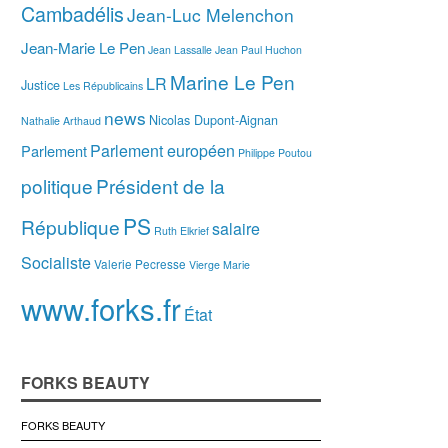
Cambadélis
Jean-Luc Melenchon
Jean-Marie Le Pen
Jean Lassalle
Jean Paul Huchon
Marine Le Pen
LR
Justice
Les Républicains
news
Nicolas Dupont-Aignan
Nathalie Arthaud
Parlement européen
Parlement
Philippe Poutou
politique
Président de la
PS
République
salaire
Ruth Elkrief
Socialiste
Valerie Pecresse
Vierge Marie
www.forks.fr
État
FORKS BEAUTY
FORKS BEAUTY