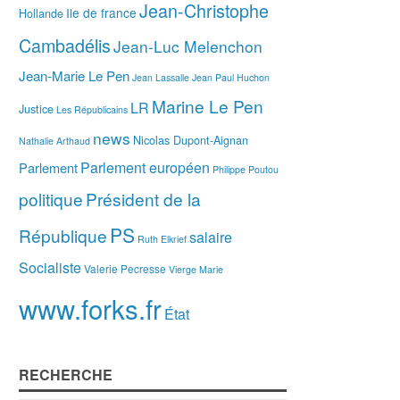
Jean-Christophe
Ile de france
Hollande
Cambadélis
Jean-Luc Melenchon
Jean-Marie Le Pen
Jean Lassalle
Jean Paul Huchon
Marine Le Pen
LR
Justice
Les Républicains
news
Nicolas Dupont-Aignan
Nathalie Arthaud
Parlement européen
Parlement
Philippe Poutou
politique
Président de la
PS
République
salaire
Ruth Elkrief
Socialiste
Valerie Pecresse
Vierge Marie
www.forks.fr
État
RECHERCHE