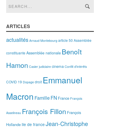
ARTICLES
actualités
article 50
Assemblée
Arnaud Montebourg
Benoît
Assemblée nationale
constituante
Hamon
cinema
Casier judiciaire
Conflit d'intérêts
Emmanuel
COVID 19
droit
Dopage
Macron
FN
Famille
France
François
François Fillon
François
Asselineau
Jean-Christophe
Ile de france
Hollande