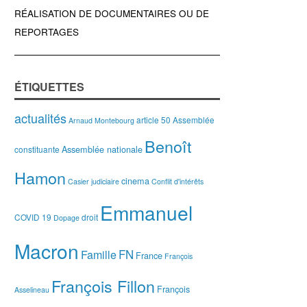
RÉALISATION DE DOCUMENTAIRES OU DE
REPORTAGES
ÉTIQUETTES
actualités
article 50
Assemblée
Arnaud Montebourg
Benoît
Assemblée nationale
constituante
Hamon
cinema
Casier judiciaire
Conflit d'intérêts
Emmanuel
COVID 19
droit
Dopage
Macron
FN
Famille
France
François
François Fillon
François
Asselineau