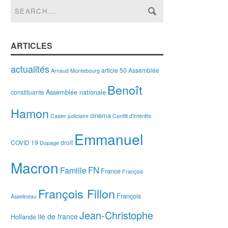
ARTICLES
actualités
article 50
Assemblée
Arnaud Montebourg
Benoît
Assemblée nationale
constituante
Hamon
cinema
Casier judiciaire
Conflit d'intérêts
Emmanuel
COVID 19
droit
Dopage
Macron
FN
Famille
France
François
François Fillon
François
Asselineau
Jean-Christophe
Ile de france
Hollande