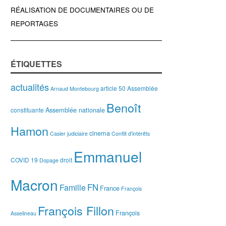
RÉALISATION DE DOCUMENTAIRES OU DE
REPORTAGES
ÉTIQUETTES
actualités
article 50
Assemblée
Arnaud Montebourg
Benoît
Assemblée nationale
constituante
Hamon
cinema
Casier judiciaire
Conflit d'intérêts
Emmanuel
COVID 19
droit
Dopage
Macron
FN
Famille
France
François
François Fillon
François
Asselineau