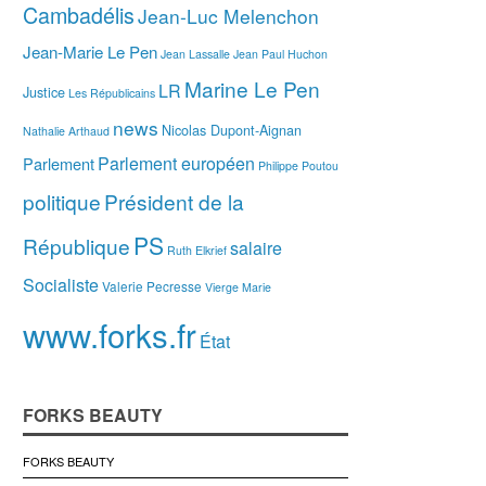
Cambadélis
Jean-Luc Melenchon
Jean-Marie Le Pen
Jean Lassalle
Jean Paul Huchon
Marine Le Pen
LR
Justice
Les Républicains
news
Nicolas Dupont-Aignan
Nathalie Arthaud
Parlement européen
Parlement
Philippe Poutou
politique
Président de la
PS
République
salaire
Ruth Elkrief
Socialiste
Valerie Pecresse
Vierge Marie
www.forks.fr
État
FORKS BEAUTY
FORKS BEAUTY