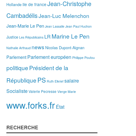
Jean-Christophe
Ile de france
Hollande
Cambadélis
Jean-Luc Melenchon
Jean-Marie Le Pen
Jean Lassalle
Jean Paul Huchon
Marine Le Pen
LR
Justice
Les Républicains
news
Nicolas Dupont-Aignan
Nathalie Arthaud
Parlement européen
Parlement
Philippe Poutou
politique
Président de la
PS
République
salaire
Ruth Elkrief
Socialiste
Valerie Pecresse
Vierge Marie
www.forks.fr
État
RECHERCHE