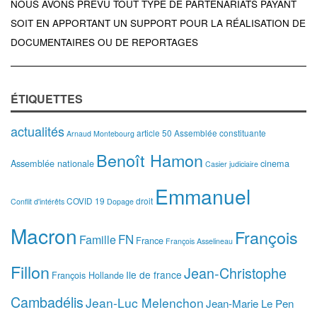
NOUS AVONS PRÉVU TOUT TYPE DE PARTENARIATS PAYANT
SOIT EN APPORTANT UN SUPPORT POUR LA RÉALISATION DE
DOCUMENTAIRES OU DE REPORTAGES
ÉTIQUETTES
actualités
article 50
Assemblée constituante
Arnaud Montebourg
Benoît Hamon
Assemblée nationale
cinema
Casier judiciaire
Emmanuel
COVID 19
droit
Conflit d'intérêts
Dopage
Macron
François
FN
Famille
France
François Asselineau
Fillon
Jean-Christophe
Ile de france
François Hollande
Cambadélis
Jean-Luc Melenchon
Jean-Marie Le Pen