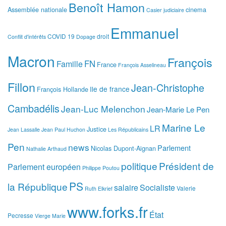
Benoît Hamon
Assemblée nationale
cinema
Casier judiciaire
Emmanuel
COVID 19
droit
Conflit d'intérêts
Dopage
Macron
François
FN
Famille
France
François Asselineau
Fillon
Jean-Christophe
Ile de france
François Hollande
Cambadélis
Jean-Luc Melenchon
Jean-Marie Le Pen
Marine Le
LR
Justice
Jean Lassalle
Jean Paul Huchon
Les Républicains
Pen
news
Parlement
Nicolas Dupont-Aignan
Nathalie Arthaud
politique
Président de
Parlement européen
Philippe Poutou
PS
la République
salaire
Socialiste
Valerie
Ruth Elkrief
www.forks.fr
État
Pecresse
Vierge Marie