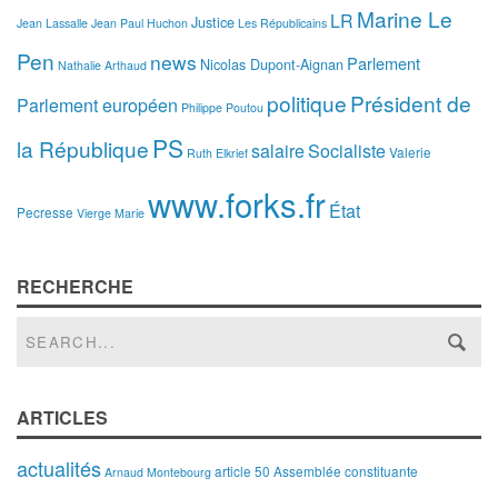
Marine Le
LR
Justice
Jean Lassalle
Jean Paul Huchon
Les Républicains
Pen
news
Parlement
Nicolas Dupont-Aignan
Nathalie Arthaud
politique
Président de
Parlement européen
Philippe Poutou
PS
la République
salaire
Socialiste
Valerie
Ruth Elkrief
www.forks.fr
État
Pecresse
Vierge Marie
RECHERCHE
ARTICLES
actualités
article 50
Assemblée constituante
Arnaud Montebourg