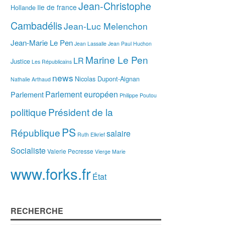
Jean-Christophe
Ile de france
Hollande
Cambadélis
Jean-Luc Melenchon
Jean-Marie Le Pen
Jean Lassalle
Jean Paul Huchon
Marine Le Pen
LR
Justice
Les Républicains
news
Nicolas Dupont-Aignan
Nathalie Arthaud
Parlement européen
Parlement
Philippe Poutou
politique
Président de la
PS
République
salaire
Ruth Elkrief
Socialiste
Valerie Pecresse
Vierge Marie
www.forks.fr
État
RECHERCHE