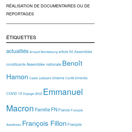
RÉALISATION DE DOCUMENTAIRES OU DE
REPORTAGES
ÉTIQUETTES
actualités
article 50
Assemblée
Arnaud Montebourg
Benoît
Assemblée nationale
constituante
Hamon
cinema
Casier judiciaire
Conflit d'intérêts
Emmanuel
COVID 19
droit
Dopage
Macron
FN
Famille
France
François
François Fillon
François
Asselineau