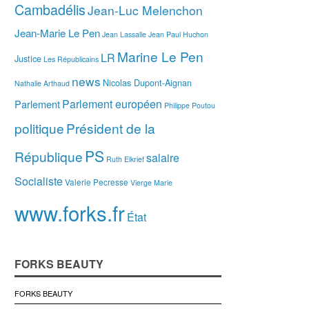
Cambadélis
Jean-Luc Melenchon
Jean-Marie Le Pen
Jean Lassalle
Jean Paul Huchon
Marine Le Pen
LR
Justice
Les Républicains
news
Nicolas Dupont-Aignan
Nathalie Arthaud
Parlement européen
Parlement
Philippe Poutou
politique
Président de la
PS
République
salaire
Ruth Elkrief
Socialiste
Valerie Pecresse
Vierge Marie
www.forks.fr
État
FORKS BEAUTY
FORKS BEAUTY