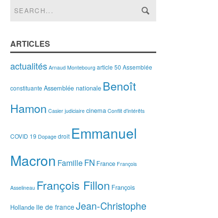
ARTICLES
actualités
article 50
Assemblée
Arnaud Montebourg
Benoît
Assemblée nationale
constituante
Hamon
cinema
Casier judiciaire
Conflit d'intérêts
Emmanuel
COVID 19
droit
Dopage
Macron
FN
Famille
France
François
François Fillon
François
Asselineau
Jean-Christophe
Ile de france
Hollande