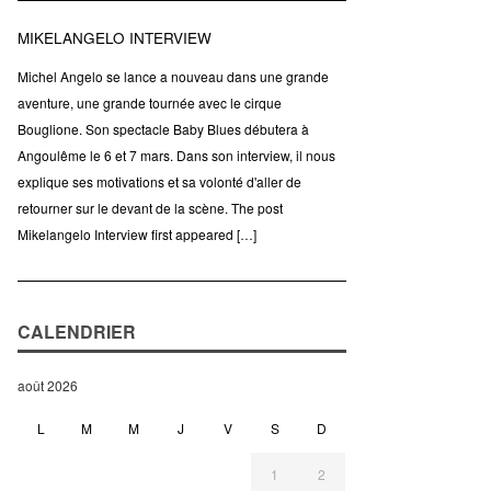
MIKELANGELO INTERVIEW
Michel Angelo se lance a nouveau dans une grande
aventure, une grande tournée avec le cirque
Bouglione. Son spectacle Baby Blues débutera à
Angoulême le 6 et 7 mars. Dans son interview, il nous
explique ses motivations et sa volonté d'aller de
retourner sur le devant de la scène. The post
Mikelangelo Interview first appeared […]
CALENDRIER
août 2026
L
M
M
J
V
S
D
1
2