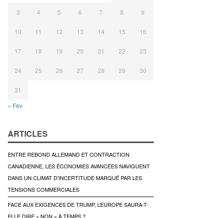
3
4
5
6
7
8
9
10
11
12
13
14
15
16
17
18
19
20
21
22
23
24
25
26
27
28
29
30
31
« Fév
ARTICLES
ENTRE REBOND ALLEMAND ET CONTRACTION
CANADIENNE, LES ÉCONOMIES AVANCÉES NAVIGUENT
DANS UN CLIMAT D’INCERTITUDE MARQUÉ PAR LES
TENSIONS COMMERCIALES
FACE AUX EXIGENCES DE TRUMP, L’EUROPE SAURA-T-
ELLE DIRE « NON » À TEMPS ?