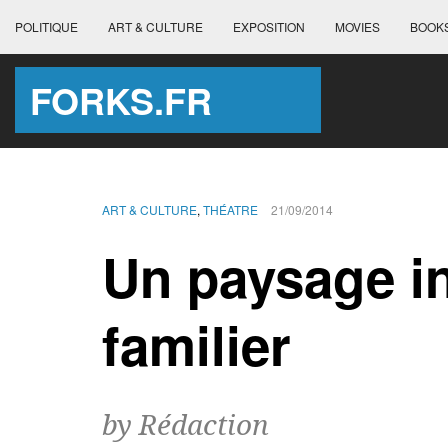
POLITIQUE
ART & CULTURE
EXPOSITION
MOVIES
BOOK
FORKS.FR
ART & CULTURE
,
THÉATRE
21/09/2014
Un paysage i
familier
by Rédaction