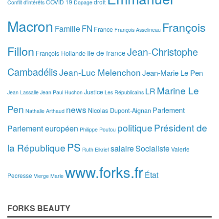
COVID 19
droit
Conflit d'intérêts
Dopage
Macron
François
FN
Famille
France
François Asselineau
Fillon
Jean-Christophe
Ile de france
François Hollande
Cambadélis
Jean-Luc Melenchon
Jean-Marie Le Pen
Marine Le
LR
Justice
Jean Lassalle
Jean Paul Huchon
Les Républicains
Pen
news
Parlement
Nicolas Dupont-Aignan
Nathalie Arthaud
politique
Président de
Parlement européen
Philippe Poutou
PS
la République
salaire
Socialiste
Valerie
Ruth Elkrief
www.forks.fr
État
Pecresse
Vierge Marie
FORKS BEAUTY