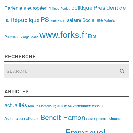
politique
Président de
Parlement européen
Philippe Poutou
PS
la République
salaire
Socialiste
Valerie
Ruth Elkrief
www.forks.fr
État
Pecresse
Vierge Marie
RECHERCHE
ARTICLES
actualités
article 50
Assemblée constituante
Arnaud Montebourg
Benoît Hamon
Assemblée nationale
cinema
Casier judiciaire
Emmanuel