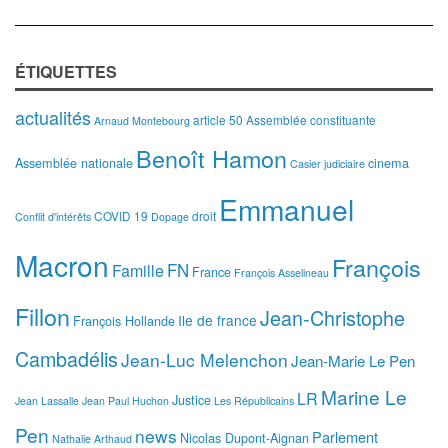
ÉTIQUETTES
actualités
article 50
Assemblée constituante
Arnaud Montebourg
Benoît Hamon
Assemblée nationale
cinema
Casier judiciaire
Emmanuel
COVID 19
droit
Conflit d'intérêts
Dopage
Macron
François
FN
Famille
France
François Asselineau
Fillon
Jean-Christophe
Ile de france
François Hollande
Cambadélis
Jean-Luc Melenchon
Jean-Marie Le Pen
Marine Le
LR
Justice
Jean Lassalle
Jean Paul Huchon
Les Républicains
Pen
news
Parlement
Nicolas Dupont-Aignan
Nathalie Arthaud