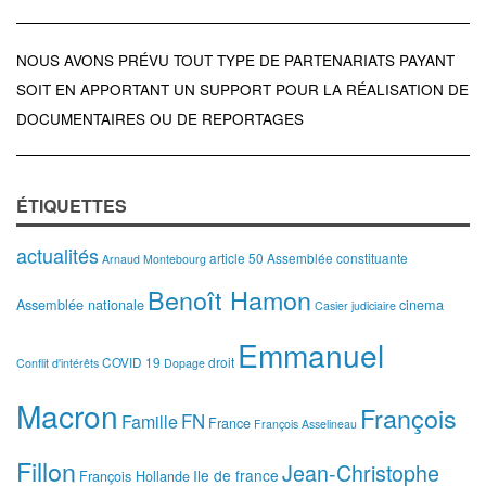
NOUS AVONS PRÉVU TOUT TYPE DE PARTENARIATS PAYANT
SOIT EN APPORTANT UN SUPPORT POUR LA RÉALISATION DE
DOCUMENTAIRES OU DE REPORTAGES
ÉTIQUETTES
actualités
article 50
Assemblée constituante
Arnaud Montebourg
Benoît Hamon
Assemblée nationale
cinema
Casier judiciaire
Emmanuel
COVID 19
droit
Conflit d'intérêts
Dopage
Macron
François
FN
Famille
France
François Asselineau
Fillon
Jean-Christophe
Ile de france
François Hollande