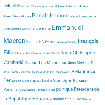
actualités
article 50
Assemblée constituante
Arnaud Montebourg
Benoît Hamon
Assemblée nationale
cinema
Casier judiciaire
Emmanuel
COVID 19
droit
Conflit d'intérêts
Dopage
Macron
François
FN
Famille
France
François Asselineau
Fillon
Jean-Christophe
Ile de france
François Hollande
Cambadélis
Jean-Luc Melenchon
Jean-Marie Le Pen
Marine Le
LR
Justice
Jean Lassalle
Jean Paul Huchon
Les Républicains
Pen
news
Parlement
Nicolas Dupont-Aignan
Nathalie Arthaud
politique
Président de
Parlement européen
Philippe Poutou
PS
la République
salaire
Socialiste
Valerie
Ruth Elkrief