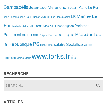
Cambadélis
Jean-Luc Melenchon
Jean-Marie Le Pen
Marine Le
LR
Justice
Jean Lassalle
Jean Paul Huchon
Les Républicains
Pen
news
Parlement
Nicolas Dupont-Aignan
Nathalie Arthaud
politique
Président de
Parlement européen
Philippe Poutou
PS
la République
salaire
Socialiste
Valerie
Ruth Elkrief
www.forks.fr
État
Pecresse
Vierge Marie
RECHERCHE
ARTICLES