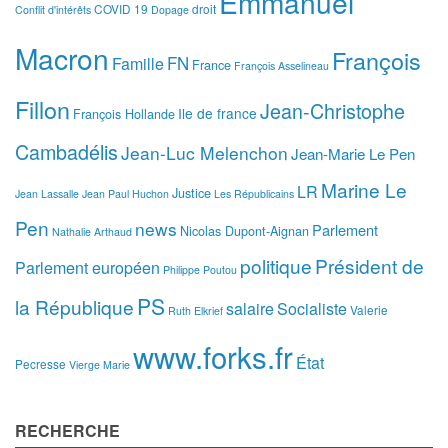
Emmanuel
COVID 19
droit
Conflit d'intérêts
Dopage
Macron
François
FN
Famille
France
François Asselineau
Fillon
Jean-Christophe
Ile de france
François Hollande
Cambadélis
Jean-Luc Melenchon
Jean-Marie Le Pen
Marine Le
LR
Justice
Jean Lassalle
Jean Paul Huchon
Les Républicains
Pen
news
Parlement
Nicolas Dupont-Aignan
Nathalie Arthaud
politique
Président de
Parlement européen
Philippe Poutou
PS
la République
salaire
Socialiste
Valerie
Ruth Elkrief
www.forks.fr
État
Pecresse
Vierge Marie
RECHERCHE