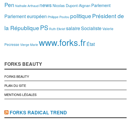
Pen
news
Parlement
Nicolas Dupont-Aignan
Nathalie Arthaud
politique
Président de
Parlement européen
Philippe Poutou
PS
la République
salaire
Socialiste
Valerie
Ruth Elkrief
www.forks.fr
État
Pecresse
Vierge Marie
FORKS BEAUTY
FORKS BEAUTY
PLAN DU SITE
MENTIONS LÉGALES
FORKS RADICAL TREND