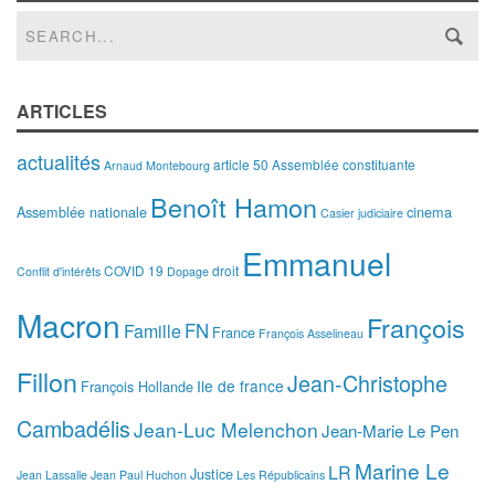
ARTICLES
actualités
article 50
Assemblée constituante
Arnaud Montebourg
Benoît Hamon
Assemblée nationale
cinema
Casier judiciaire
Emmanuel
COVID 19
droit
Conflit d'intérêts
Dopage
Macron
François
FN
Famille
France
François Asselineau
Fillon
Jean-Christophe
Ile de france
François Hollande
Cambadélis
Jean-Luc Melenchon
Jean-Marie Le Pen
Marine Le
LR
Justice
Jean Lassalle
Jean Paul Huchon
Les Républicains