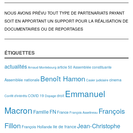
NOUS AVONS PRÉVU TOUT TYPE DE PARTENARIATS PAYANT
SOIT EN APPORTANT UN SUPPORT POUR LA RÉALISATION DE
DOCUMENTAIRES OU DE REPORTAGES
ÉTIQUETTES
actualités
article 50
Assemblée constituante
Arnaud Montebourg
Benoît Hamon
Assemblée nationale
cinema
Casier judiciaire
Emmanuel
COVID 19
droit
Conflit d'intérêts
Dopage
Macron
François
FN
Famille
France
François Asselineau
Fillon
Jean-Christophe
Ile de france
François Hollande