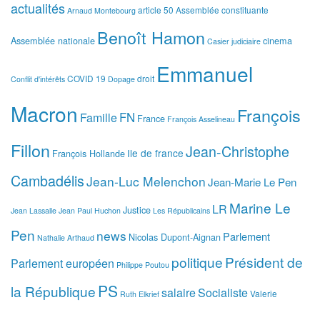
actualités
article 50
Assemblée constituante
Arnaud Montebourg
Benoît Hamon
Assemblée nationale
cinema
Casier judiciaire
Emmanuel
COVID 19
droit
Conflit d'intérêts
Dopage
Macron
François
FN
Famille
France
François Asselineau
Fillon
Jean-Christophe
Ile de france
François Hollande
Cambadélis
Jean-Luc Melenchon
Jean-Marie Le Pen
Marine Le
LR
Justice
Jean Lassalle
Jean Paul Huchon
Les Républicains
Pen
news
Parlement
Nicolas Dupont-Aignan
Nathalie Arthaud
politique
Président de
Parlement européen
Philippe Poutou
PS
la République
salaire
Socialiste
Valerie
Ruth Elkrief