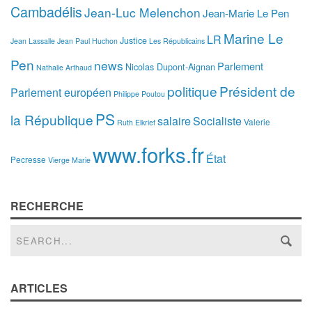
Cambadélis
Jean-Luc Melenchon
Jean-Marie Le Pen
Marine Le
LR
Justice
Jean Lassalle
Jean Paul Huchon
Les Républicains
Pen
news
Parlement
Nicolas Dupont-Aignan
Nathalie Arthaud
politique
Président de
Parlement européen
Philippe Poutou
PS
la République
salaire
Socialiste
Valerie
Ruth Elkrief
www.forks.fr
État
Pecresse
Vierge Marie
RECHERCHE
ARTICLES