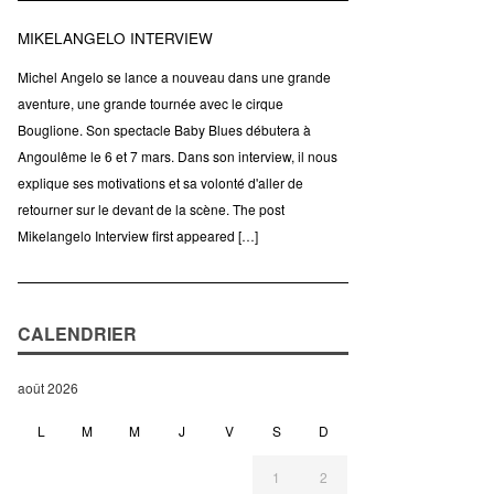
MIKELANGELO INTERVIEW
Michel Angelo se lance a nouveau dans une grande
aventure, une grande tournée avec le cirque
Bouglione. Son spectacle Baby Blues débutera à
Angoulême le 6 et 7 mars. Dans son interview, il nous
explique ses motivations et sa volonté d'aller de
retourner sur le devant de la scène. The post
Mikelangelo Interview first appeared […]
CALENDRIER
août 2026
L
M
M
J
V
S
D
1
2