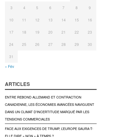
3
4
5
6
7
8
9
10
11
12
13
14
15
16
17
18
19
20
21
22
23
24
25
26
27
28
29
30
31
« Fév
ARTICLES
ENTRE REBOND ALLEMAND ET CONTRACTION
CANADIENNE, LES ÉCONOMIES AVANCÉES NAVIGUENT
DANS UN CLIMAT D’INCERTITUDE MARQUÉ PAR LES
TENSIONS COMMERCIALES
FACE AUX EXIGENCES DE TRUMP, L’EUROPE SAURA-T-
ELLE DIRE « NON » À TEMPS ?