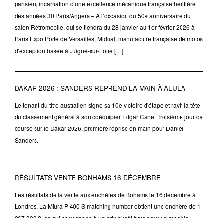
parisien, incarnation d’une excellence mécanique française héritière
des années 30 Paris/Angers – À l’occasion du 50e anniversaire du
salon Rétromobile, qui se tiendra du 28 janvier au 1er février 2026 à
Paris Expo Porte de Versailles, Midual, manufacture française de motos
d’exception basée à Juigné-sur-Loire […]
DAKAR 2026 : SANDERS REPREND LA MAIN À ALULA
Le tenant du titre australien signe sa 10e victoire d'étape et ravit la tête
du classement général à son coéquipier Edgar Canet Troisième jour de
course sur le Dakar 2026, première reprise en main pour Daniel
Sanders.
RÉSULTATS VENTE BONHAMS 16 DÉCEMBRE
Les résultats de la vente aux enchéres de Bohams le 16 décembre à
Londres. La Miura P 400 S matching number obtient une enchère de 1
067 800 £, ce qui correspond à un prix plutôt haut pour un modèle,