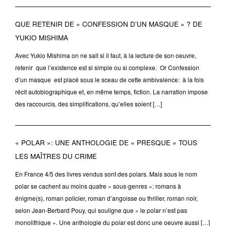
QUE RETENIR DE « CONFESSION D’UN MASQUE » ? DE
YUKIO MISHIMA
Avec Yukio Mishima on ne sait si il faut, à la lecture de son oeuvre,
retenir que l’existence est si simple ou si complexe. Or Confession
d’un masque est placé sous le sceau de cette ambivalence: à la fois
récit autobiographique et, en même temps, fiction. La narration impose
des raccourcis, des simplifications, qu’elles soient […]
« POLAR »: UNE ANTHOLOGIE DE « PRESQUE » TOUS
LES MAÎTRES DU CRIME
En France 4/5 des livres vendus sont des polars. Mais sous le nom
polar se cachent au moins quatre « sous-genres »: romans à
énigme(s), roman policier, roman d’angoisse ou thriller, roman noir,
selon Jean-Berbard Pouy, qui souligne que » le polar n’est pas
monolithique ». Une anthologie du polar est donc une oeuvre aussi […]