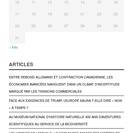
10
11
12
13
14
15
16
17
18
19
20
21
22
23
24
25
26
27
28
29
30
31
« Fév
ARTICLES
ENTRE REBOND ALLEMAND ET CONTRACTION CANADIENNE, LES
ÉCONOMIES AVANCÉES NAVIGUENT DANS UN CLIMAT D’INCERTITUDE
MARQUÉ PAR LES TENSIONS COMMERCIALES
FACE AUX EXIGENCES DE TRUMP, L’EUROPE SAURA-T-ELLE DIRE « NON
» À TEMPS ?
AU MUSÉUM NATIONAL D’HISTOIRE NATURELLE 400 ANS D’AVENTURES
SCIENTIFIQUES AU SERVICE DE LA BIODIVERSITÉ