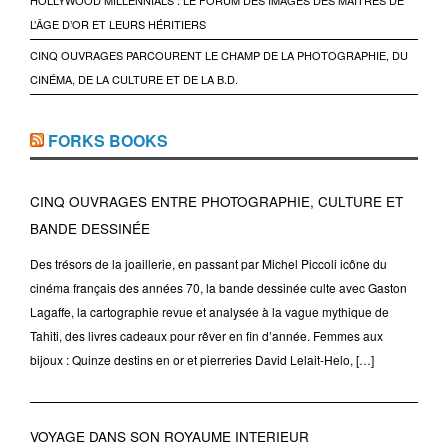
HOLLYWOOD MILLENNIALS : LE FORUM DES IMAGES DES MAÎTRES DE
L’ÂGE D’OR ET LEURS HÉRITIERS
CINQ OUVRAGES PARCOURENT LE CHAMP DE LA PHOTOGRAPHIE, DU
CINÉMA, DE LA CULTURE ET DE LA B.D.
FORKS BOOKS
CINQ OUVRAGES ENTRE PHOTOGRAPHIE, CULTURE ET
BANDE DESSINÉE
Des trésors de la joaillerie, en passant par Michel Piccoli icône du
cinéma français des années 70, la bande dessinée culte avec Gaston
Lagaffe, la cartographie revue et analysée à la vague mythique de
Tahiti, des livres cadeaux pour rêver en fin d’année. Femmes aux
bijoux : Quinze destins en or et pierreries David Lelait-Helo, […]
VOYAGE DANS SON ROYAUME INTERIEUR