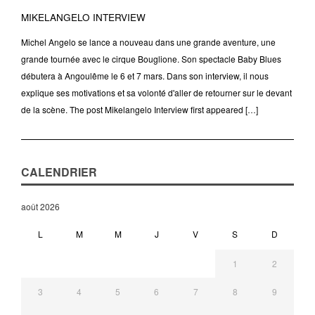
MIKELANGELO INTERVIEW
Michel Angelo se lance a nouveau dans une grande aventure, une
grande tournée avec le cirque Bouglione. Son spectacle Baby Blues
débutera à Angoulême le 6 et 7 mars. Dans son interview, il nous
explique ses motivations et sa volonté d'aller de retourner sur le devant
de la scène. The post Mikelangelo Interview first appeared […]
CALENDRIER
août 2026
L
M
M
J
V
S
D
1
2
3
4
5
6
7
8
9