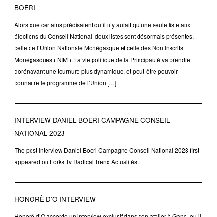
BOERI
Alors que certains prédisaient qu’il n’y aurait qu’une seule liste aux
élections du Conseil National, deux listes sont désormais présentes,
celle de l’Union Nationale Monégasque et celle des Non Inscrits
Monégasques ( NIM ). La vie politique de la Principauté va prendre
dorénavant une tournure plus dynamique, et peut-être pouvoir
connaître le programme de l’Union […]
INTERVIEW DANIEL BOERI CAMPAGNE CONSEIL
NATIONAL 2023
The post Interview Daniel Boeri Campagne Conseil National 2023 first
appeared on Forks.Tv Radical Trend Actualités.
HONORÈ D’O INTERVIEW
Honoré d’O accorde un interview exclusif dans son atelier à Gand, ou il