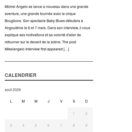
Michel Angelo se lance a nouveau dans une grande
aventure, une grande tournée avec le cirque
Bouglione. Son spectacle Baby Blues débutera à
Angoulême le 6 et 7 mars. Dans son interview, il nous
explique ses motivations et sa volonté d'aller de
retourner sur le devant de la scène. The post
Mikelangelo Interview first appeared […]
CALENDRIER
août 2026
L
M
M
J
V
S
D
1
2
3
4
5
6
7
8
9