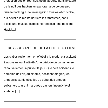
protection des entreprises, et qui apporte dans le cadre
de la nuit des hackers un panorama de ce que peut
faire le hacking. Une investigation fouillée et concrète,
qui dévoile la réalité derrière les fantasmes, car il
existe une multitudes de conférences d’ The post The
Hack […]
JERRY SCHATZBERG DE LA PHOTO AU FILM
Les sixties reviennent en effet et à la mode, et suscitent
à nouveau tout l’intérêt d’une période où un immense
renouvellement a pu voir le jour. Que cela soit dans le
domaine de l’art, du cinéma, des technologies, les
années soixante et celles du début des années
soixante-dix furent marquées par leur inventivité et
audace: […]