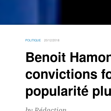
POLITIQUE
20/12/2018
Benoit Hamo
convictions f
popularité plu
by Rédaction