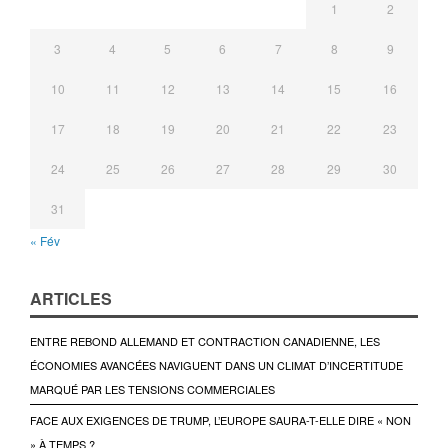
1
2
3
4
5
6
7
8
9
10
11
12
13
14
15
16
17
18
19
20
21
22
23
24
25
26
27
28
29
30
31
« Fév
ARTICLES
ENTRE REBOND ALLEMAND ET CONTRACTION CANADIENNE, LES
ÉCONOMIES AVANCÉES NAVIGUENT DANS UN CLIMAT D’INCERTITUDE
MARQUÉ PAR LES TENSIONS COMMERCIALES
FACE AUX EXIGENCES DE TRUMP, L’EUROPE SAURA-T-ELLE DIRE « NON
» À TEMPS ?