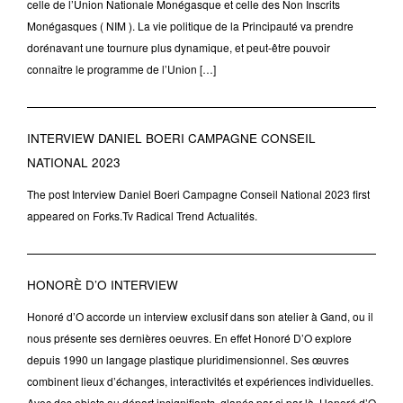
celle de l’Union Nationale Monégasque et celle des Non Inscrits
Monégasques ( NIM ). La vie politique de la Principauté va prendre
dorénavant une tournure plus dynamique, et peut-être pouvoir
connaître le programme de l’Union […]
INTERVIEW DANIEL BOERI CAMPAGNE CONSEIL
NATIONAL 2023
The post Interview Daniel Boeri Campagne Conseil National 2023 first
appeared on Forks.Tv Radical Trend Actualités.
HONORÈ D’O INTERVIEW
Honoré d’O accorde un interview exclusif dans son atelier à Gand, ou il
nous présente ses dernières oeuvres. En effet Honoré D’O explore
depuis 1990 un langage plastique pluridimensionnel. Ses œuvres
combinent lieux d’échanges, interactivités et expériences individuelles.
Avec des objets au départ insignifiants, glanés par-ci par-là, Honoré d’O