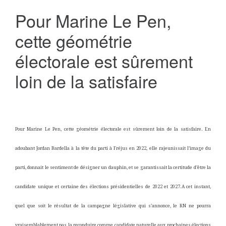
Pour Marine Le Pen,
cette géométrie
électorale est sûrement
loin de la satisfaire
Pour Marine Le Pen, cette géométrie électorale est sûrement loin de la satisfaire. En
adoubant Jordan Bardella à la tête du parti à Fréjus en 2022, elle rajeunissait l’image du
parti, donnait le sentiment de désigner un dauphin, et se garantissait la certitude d’être la
candidate unique et certaine des élections présidentielles de 2022 et 2027.A cet instant,
quel que soit le résultat de la campagne législative qui s’annonce, le RN ne pourra
vraisemblablement pas la reconduire comme candidate naturelle aux prochaines élections