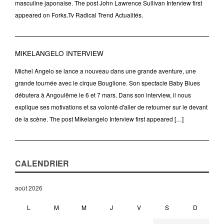
masculine japonaise. The post John Lawrence Sullivan Interview first
appeared on Forks.Tv Radical Trend Actualités.
MIKELANGELO INTERVIEW
Michel Angelo se lance a nouveau dans une grande aventure, une
grande tournée avec le cirque Bouglione. Son spectacle Baby Blues
débutera à Angoulême le 6 et 7 mars. Dans son interview, il nous
explique ses motivations et sa volonté d'aller de retourner sur le devant
de la scène. The post Mikelangelo Interview first appeared […]
CALENDRIER
août 2026
L
M
M
J
V
S
D