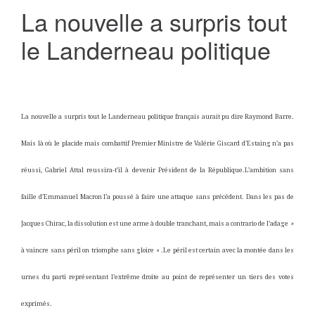
La nouvelle a surpris tout
le Landerneau politique
La nouvelle a surpris tout le Landerneau politique français aurait pu dire Raymond Barre.
Mais là où le placide mais combattif Premier Ministre de Valérie Giscard d’Estaing n’a pas
réussi, Gabriel Attal reussira-t’il à devenir Président de la République.L’ambition sans
faille d’Emmanuel Macron l’a poussé à faire une attaque sans précédent. Dans les pas de
Jacques Chirac, la dissolution est une arme à double tranchant, mais a contrario de l’adage »
à vaincre sans péril on triomphe sans gloire « .Le péril est certain avec la montée dans les
urnes du parti représentant l’extrême droite au point de représenter un tiers des votes
exprimés.