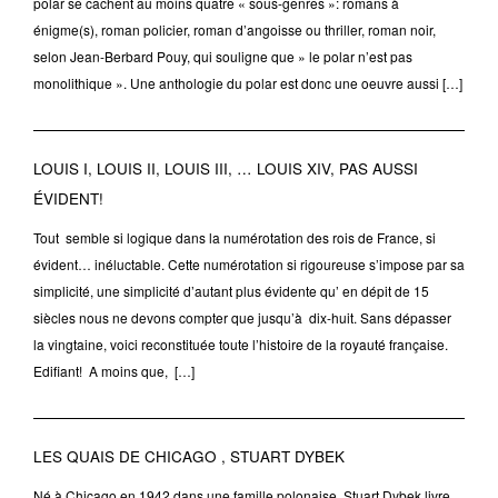
polar se cachent au moins quatre « sous-genres »: romans à
énigme(s), roman policier, roman d’angoisse ou thriller, roman noir,
selon Jean-Berbard Pouy, qui souligne que » le polar n’est pas
monolithique ». Une anthologie du polar est donc une oeuvre aussi […]
LOUIS I, LOUIS II, LOUIS III, … LOUIS XIV, PAS AUSSI
ÉVIDENT!
Tout semble si logique dans la numérotation des rois de France, si
évident… inéluctable. Cette numérotation si rigoureuse s’impose par sa
simplicité, une simplicité d’autant plus évidente qu’ en dépit de 15
siècles nous ne devons compter que jusqu’à dix-huit. Sans dépasser
la vingtaine, voici reconstituée toute l’histoire de la royauté française.
Edifiant! A moins que, […]
LES QUAIS DE CHICAGO , STUART DYBEK
Né à Chicago en 1942 dans une famille polonaise, Stuart Dybek livre