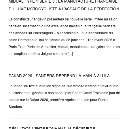
MIDUAL TYPE 1 SÉRIE 3 : LA MANUFACTURE FRANÇAISE
DU LUXE MOTOCYCLISTE À L’ASSAUT DE LA PERFECTION
Le constructeur angevin présentera sa nouvelle série limitée au salon
parisien, incarnation d’une excellence mécanique française héritière
des années 30 Paris/Angers – À l’occasion du 50e anniversaire du
salon Rétromobile, qui se tiendra du 28 janvier au 1er février 2026 à
Paris Expo Porte de Versailles, Midual, manufacture française de motos
d’exception basée à Juigné-sur-Loire […]
DAKAR 2026 : SANDERS REPREND LA MAIN À ALULA
Le tenant du titre australien signe sa 10e victoire d'étape et ravit la tête
du classement général à son coéquipier Edgar Canet Troisième jour de
course sur le Dakar 2026, première reprise en main pour Daniel
Sanders.
RÉSULTATS VENTE BONHAMS 16 DÉCEMBRE