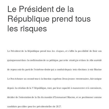
Le Président de la
République prend tous
les risques
Le Président de la République prend tous les risques, et s’offre la possibilité de finir son
quinquennat dans la confirmation de sa politique, par cette stratégie et dans le rôle auréolé
de repoussoir du parti de l’extrême-droite qui a conduit depuis trois élections à voir Marine
Le Pen échouer au second tour à la fonction suprême.Deux jeunes trentenaires, fait unique
depuis la création de la V République, vont, par leur capacité à manœuvrer et à convaincre,
décider de l’orientation de la fin du mandat d’Emmanuel Macron, et se positionner comme
candidats possibles pour les présidentielles de 2027.