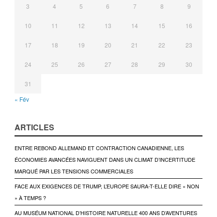
3
4
5
6
7
8
9
10
11
12
13
14
15
16
17
18
19
20
21
22
23
24
25
26
27
28
29
30
31
« Fév
ARTICLES
ENTRE REBOND ALLEMAND ET CONTRACTION CANADIENNE, LES
ÉCONOMIES AVANCÉES NAVIGUENT DANS UN CLIMAT D’INCERTITUDE
MARQUÉ PAR LES TENSIONS COMMERCIALES
FACE AUX EXIGENCES DE TRUMP, L’EUROPE SAURA-T-ELLE DIRE « NON
» À TEMPS ?
AU MUSÉUM NATIONAL D’HISTOIRE NATURELLE 400 ANS D’AVENTURES