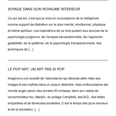
VOYAGE DANS SON ROYAUME INTERIEUR
Ce qui est sûr, c’est que je crois en la puissance de la métaphore
comme support de libération sur le plan mental, émotionnel, physique
et même spirituel. Les inspirations de ce livre puisent aux sources de la
psychologie jungienne, de l'analyse transactionnelle, de l’approche
gestaltiste, de la systémie, de la psychologie transpersonnelle, des
techniques de […]
LE POP ART, UN ART PAS SI POP
Imaginons une société de l’abondance qui déverse pêle-mêle ses
images et ses mythes dans un joyeux désordre. Avec enthousiasme ale
monde anglo-saxon des années 5O entasse, dans son caddy de
consommateur fou, Marylin, du potage Campbell, des B.D., des bêtes
empaillées et de fameuses bouteilles. C’est le temps des jours heureux
et de la récréation. […]