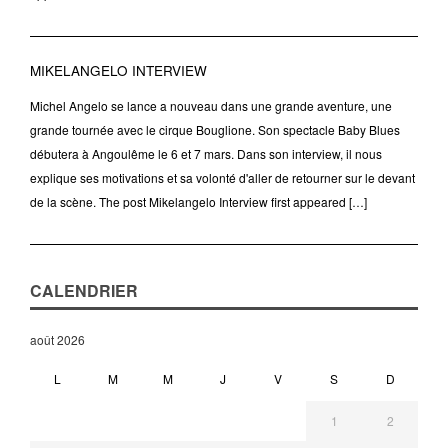
MIKELANGELO INTERVIEW
Michel Angelo se lance a nouveau dans une grande aventure, une
grande tournée avec le cirque Bouglione. Son spectacle Baby Blues
débutera à Angoulême le 6 et 7 mars. Dans son interview, il nous
explique ses motivations et sa volonté d'aller de retourner sur le devant
de la scène. The post Mikelangelo Interview first appeared […]
CALENDRIER
août 2026
L
M
M
J
V
S
D
1
2