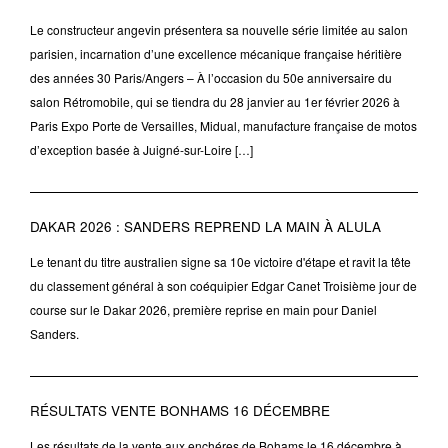
Le constructeur angevin présentera sa nouvelle série limitée au salon
parisien, incarnation d’une excellence mécanique française héritière
des années 30 Paris/Angers – À l’occasion du 50e anniversaire du
salon Rétromobile, qui se tiendra du 28 janvier au 1er février 2026 à
Paris Expo Porte de Versailles, Midual, manufacture française de motos
d’exception basée à Juigné-sur-Loire […]
DAKAR 2026 : SANDERS REPREND LA MAIN À ALULA
Le tenant du titre australien signe sa 10e victoire d'étape et ravit la tête
du classement général à son coéquipier Edgar Canet Troisième jour de
course sur le Dakar 2026, première reprise en main pour Daniel
Sanders.
RÉSULTATS VENTE BONHAMS 16 DÉCEMBRE
Les résultats de la vente aux enchéres de Bohams le 16 décembre à