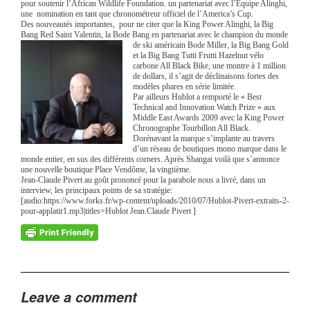
pour soutenir l’African Wildlife Foundation. un partenariat avec l’Equipe Alinghi,
une nomination en tant que chronométreur officiel de l’America’s Cup.
Des nouveautés importantes, pour ne citer que la King Power Alinghi, la Big
Bang Red Saint Valentin, la Bode Bang en partenariat avec le champion du monde
de ski américain Bode Miller,
la Big Bang Gold
et la Big Bang Tutti Frutti Hazelnut vélo
carbone All Black Bike, une montre à 1 million
de dollars, il s’agit de déclinaisons fortes des
modèles phares en série limitée.
Par ailleurs Hublot a remporté le « Best
Technical and Innovation Watch Prize » aux
Middle East Awards 2009 avec la King Power
Chronographe Tourbillon All Black.
Dorénavant la marque s’implante au travers
d’un réseau de boutiques mono marque dans le
monde entier, en sus des différents corners. Après Shangai voilà que s’annonce
une nouvelle boutique Place Vendôme, la vingtième.
Jean-Claude Pivert au goût prononcé pour la parabole nous a livré, dans un
interview, les principaux points de sa stratégie:
[audio:https://www.forks.fr/wp-content/uploads/2010/07/Hublot-Pivert-extraits-2-
pour-applatir1.mp3|titles=Hublot Jean.Claude Pivert ]
Leave a comment