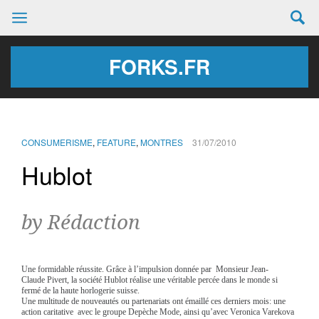
FORKS.FR
CONSUMERISME
,
FEATURE
,
MONTRES
31/07/2010
Hublot
by Rédaction
Une formidable réussite. Grâce à l’impulsion donnée par Monsieur Jean-
Claude Pivert, la société Hublot réalise une véritable percée dans le monde si
fermé de la haute horlogerie suisse.
Une multitude de nouveautés ou partenariats ont émaillé ces derniers mois: une
action caritative avec le groupe Depèche Mode,
ainsi qu’avec Veronica Varekova