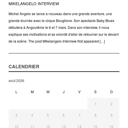
MIKELANGELO INTERVIEW
Michel Angelo se lance a nouveau dans une grande aventure, une
grande tournée avec le cirque Bouglione. Son spectacle Baby Blues
débutera à Angoulême le 6 et 7 mars. Dans son interview, il nous
explique ses motivations et sa volonté d'aller de retourner sur le devant
de la scène. The post Mikelangelo Interview first appeared […]
CALENDRIER
août 2026
L
M
M
J
V
S
D
1
2
3
4
5
6
7
8
9
10
11
12
13
14
15
16