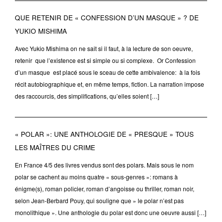
QUE RETENIR DE « CONFESSION D’UN MASQUE » ? DE
YUKIO MISHIMA
Avec Yukio Mishima on ne sait si il faut, à la lecture de son oeuvre,
retenir que l’existence est si simple ou si complexe. Or Confession
d’un masque est placé sous le sceau de cette ambivalence: à la fois
récit autobiographique et, en même temps, fiction. La narration impose
des raccourcis, des simplifications, qu’elles soient […]
« POLAR »: UNE ANTHOLOGIE DE « PRESQUE » TOUS
LES MAÎTRES DU CRIME
En France 4/5 des livres vendus sont des polars. Mais sous le nom
polar se cachent au moins quatre « sous-genres »: romans à
énigme(s), roman policier, roman d’angoisse ou thriller, roman noir,
selon Jean-Berbard Pouy, qui souligne que » le polar n’est pas
monolithique ». Une anthologie du polar est donc une oeuvre aussi […]