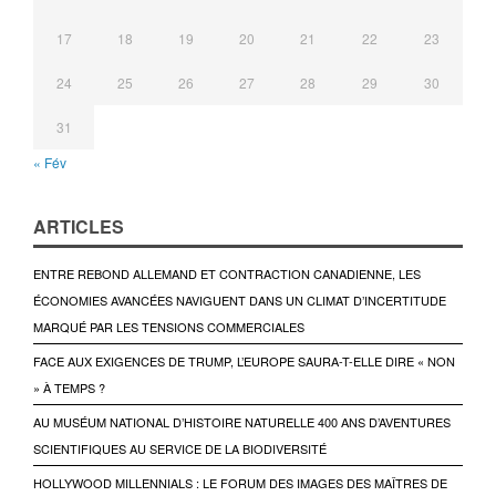
17
18
19
20
21
22
23
24
25
26
27
28
29
30
31
« Fév
ARTICLES
ENTRE REBOND ALLEMAND ET CONTRACTION CANADIENNE, LES
ÉCONOMIES AVANCÉES NAVIGUENT DANS UN CLIMAT D’INCERTITUDE
MARQUÉ PAR LES TENSIONS COMMERCIALES
FACE AUX EXIGENCES DE TRUMP, L’EUROPE SAURA-T-ELLE DIRE « NON
» À TEMPS ?
AU MUSÉUM NATIONAL D’HISTOIRE NATURELLE 400 ANS D’AVENTURES
SCIENTIFIQUES AU SERVICE DE LA BIODIVERSITÉ
HOLLYWOOD MILLENNIALS : LE FORUM DES IMAGES DES MAÎTRES DE