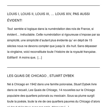
LOUIS I, LOUIS II, LOUIS III, … LOUIS XIV, PAS AUSSI
ÉVIDENT!
Tout semble si logique dans la numérotation des rois de France, si
évident… inéluctable. Cette numérotation si rigoureuse s’impose par sa
simplicité, une simplicité d’autant plus évidente qu’ en dépit de 15
siècles nous ne devons compter que jusqu’à dix-huit. Sans dépasser
la vingtaine, voici reconstituée toute l’histoire de la royauté française.
Edifiant! A moins que, […]
LES QUAIS DE CHICAGO , STUART DYBEK
Né à Chicago en 1942 dans une famille polonaise, Stuart Dybek livre
dans ce recueil, Les Quais de Chicago, 14 nouvelles sur le Chicago
populaire des quartiers polonais ou mexicain. Sous sa plume surgit
toute la poésie, toute la vie de ces quartiers pauvres du Chicago d’alors
où haut et l’auteur, avec ses amis, découvre […]