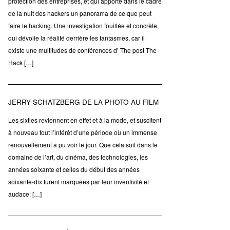
protection des entreprises, et qui apporte dans le cadre
de la nuit des hackers un panorama de ce que peut
faire le hacking. Une investigation fouillée et concrète,
qui dévoile la réalité derrière les fantasmes, car il
existe une multitudes de conférences d’ The post The
Hack […]
JERRY SCHATZBERG DE LA PHOTO AU FILM
Les sixties reviennent en effet et à la mode, et suscitent
à nouveau tout l’intérêt d’une période où un immense
renouvellement a pu voir le jour. Que cela soit dans le
domaine de l’art, du cinéma, des technologies, les
années soixante et celles du début des années
soixante-dix furent marquées par leur inventivité et
audace: […]