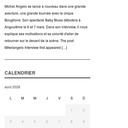
Michel Angelo se lance a nouveau dans une grande
aventure, une grande tournée avec le cirque
Bouglione. Son spectacle Baby Blues débutera à
Angoulême le 6 et 7 mars. Dans son interview, il nous
explique ses motivations et sa volonté d'aller de
retourner sur le devant de la scène. The post
Mikelangelo Interview first appeared […]
CALENDRIER
août 2026
L
M
M
J
V
S
D
1
2
3
4
5
6
7
8
9