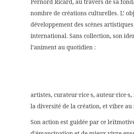
Pernord Ricard, au travers de sa fond
nombre de créations culturelles. L’ ob
développement des scènes artistiques 
international. Sans collection, son ide
l’animent au quotidien :
artistes, curateur·rice·s, auteur·rice·s, 
la diversité de la création, et vibre au
Son action est guidée par ce leïtmotiv
d’émancipation et de mieux vivre ens