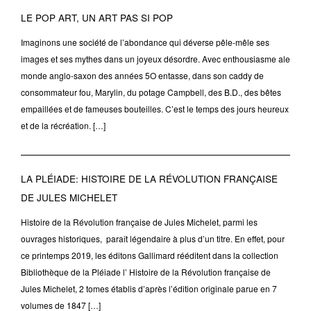
LE POP ART, UN ART PAS SI POP
Imaginons une société de l’abondance qui déverse pêle-mêle ses
images et ses mythes dans un joyeux désordre. Avec enthousiasme ale
monde anglo-saxon des années 5O entasse, dans son caddy de
consommateur fou, Marylin, du potage Campbell, des B.D., des bêtes
empaillées et de fameuses bouteilles. C’est le temps des jours heureux
et de la récréation. […]
LA PLÉIADE: HISTOIRE DE LA RÉVOLUTION FRANÇAISE
DE JULES MICHELET
Histoire de la Révolution française de Jules Michelet, parmi les
ouvrages historiques, paraît légendaire à plus d’un titre. En effet, pour
ce printemps 2019, les éditons Gallimard rééditent dans la collection
Bibliothèque de la Pléiade l’ Histoire de la Révolution française de
Jules Michelet, 2 tomes établis d’après l’édition originale parue en 7
volumes de 1847 […]