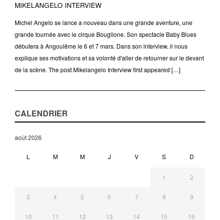
MIKELANGELO INTERVIEW
Michel Angelo se lance a nouveau dans une grande aventure, une
grande tournée avec le cirque Bouglione. Son spectacle Baby Blues
débutera à Angoulême le 6 et 7 mars. Dans son interview, il nous
explique ses motivations et sa volonté d'aller de retourner sur le devant
de la scène. The post Mikelangelo Interview first appeared […]
CALENDRIER
août 2026
L
M
M
J
V
S
D
1
2
3
4
5
6
7
8
9
10
11
12
13
14
15
16