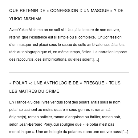
QUE RETENIR DE « CONFESSION D’UN MASQUE » ? DE
YUKIO MISHIMA
Avec Yukio Mishima on ne sait si il faut, à la lecture de son oeuvre,
retenir que l’existence est si simple ou si complexe. Or Confession
d’un masque est placé sous le sceau de cette ambivalence: à la fois
récit autobiographique et, en même temps, fiction. La narration impose
des raccourcis, des simplifications, qu’elles soient […]
« POLAR »: UNE ANTHOLOGIE DE « PRESQUE » TOUS
LES MAÎTRES DU CRIME
En France 4/5 des livres vendus sont des polars. Mais sous le nom
polar se cachent au moins quatre « sous-genres »: romans à
énigme(s), roman policier, roman d’angoisse ou thriller, roman noir,
selon Jean-Berbard Pouy, qui souligne que » le polar n’est pas
monolithique ». Une anthologie du polar est donc une oeuvre aussi […]