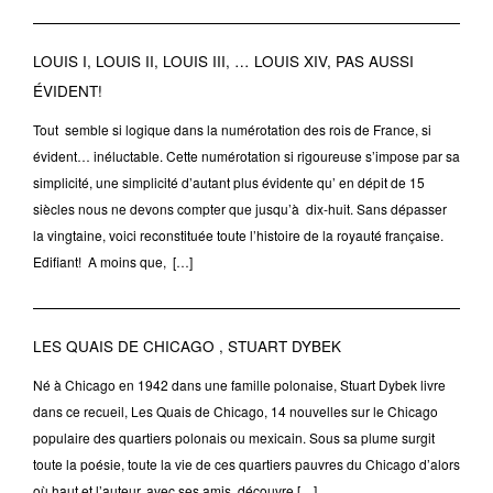
LOUIS I, LOUIS II, LOUIS III, … LOUIS XIV, PAS AUSSI
ÉVIDENT!
Tout semble si logique dans la numérotation des rois de France, si
évident… inéluctable. Cette numérotation si rigoureuse s’impose par sa
simplicité, une simplicité d’autant plus évidente qu’ en dépit de 15
siècles nous ne devons compter que jusqu’à dix-huit. Sans dépasser
la vingtaine, voici reconstituée toute l’histoire de la royauté française.
Edifiant! A moins que, […]
LES QUAIS DE CHICAGO , STUART DYBEK
Né à Chicago en 1942 dans une famille polonaise, Stuart Dybek livre
dans ce recueil, Les Quais de Chicago, 14 nouvelles sur le Chicago
populaire des quartiers polonais ou mexicain. Sous sa plume surgit
toute la poésie, toute la vie de ces quartiers pauvres du Chicago d’alors
où haut et l’auteur, avec ses amis, découvre […]