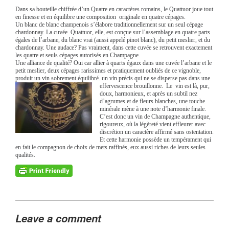
Dans sa bouteille chiffrée d’un Quatre en caractères romains, le Quattuor joue tout
en finesse et en équilibre une composition originale en quatre cépages.
Un blanc de blanc champenois s’élabore traditionnellement sur un seul cépage
chardonnay. La cuvée Quattuor, elle, est conçue sur l’assemblage en quatre parts
égales de l’arbane, du blanc vrai (aussi appelé pinot blanc), du petit meslier, et du
chardonnay. Une audace? Pas vraiment, dans cette cuvée se retrouvent exactement
les quatre et seuls cépages autorisés en Champagne.
Une alliance de qualité? Oui car allier à quarts égaux dans une cuvée l’arbane et le
petit meslier, deux cépages rarissimes et pratiquement oubliés de ce vignoble,
produit un vin sobrement équilibré. un vin précis qui ne se disperse pas dans une
effervescence
brouillonne. Le vin est là, pur,
doux, harmonieux, et après un subtil nez
d’agrumes et de fleurs blanches, une touche
minérale mène à une note d’harmonie finale.
C’est donc un vin de Champagne authentique,
rigoureux, où la légèreté vient effleurer avec
discrétion un caractère affirmé sans ostentation.
Et cette harmonie possède un tempérament qui
en fait le compagnon de choix de mets raffinés, eux aussi riches de leurs seules
qualités.
Leave a comment