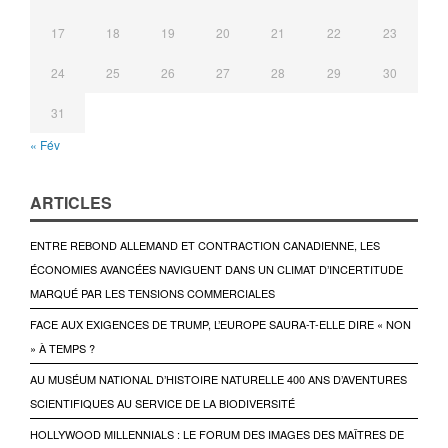
17
18
19
20
21
22
23
24
25
26
27
28
29
30
31
« Fév
ARTICLES
ENTRE REBOND ALLEMAND ET CONTRACTION CANADIENNE, LES
ÉCONOMIES AVANCÉES NAVIGUENT DANS UN CLIMAT D’INCERTITUDE
MARQUÉ PAR LES TENSIONS COMMERCIALES
FACE AUX EXIGENCES DE TRUMP, L’EUROPE SAURA-T-ELLE DIRE « NON
» À TEMPS ?
AU MUSÉUM NATIONAL D’HISTOIRE NATURELLE 400 ANS D’AVENTURES
SCIENTIFIQUES AU SERVICE DE LA BIODIVERSITÉ
HOLLYWOOD MILLENNIALS : LE FORUM DES IMAGES DES MAÎTRES DE