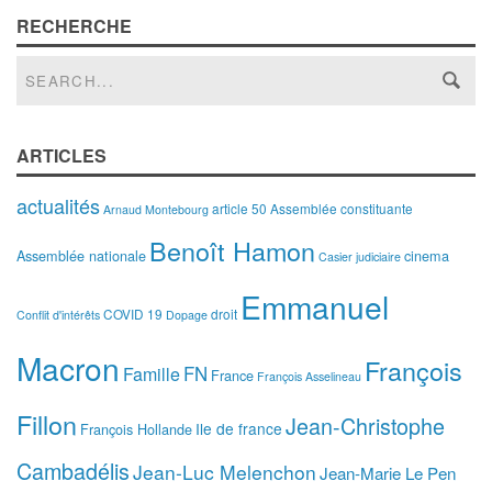
RECHERCHE
ARTICLES
actualités
article 50
Assemblée constituante
Arnaud Montebourg
Benoît Hamon
Assemblée nationale
cinema
Casier judiciaire
Emmanuel
COVID 19
droit
Conflit d'intérêts
Dopage
Macron
François
FN
Famille
France
François Asselineau
Fillon
Jean-Christophe
Ile de france
François Hollande
Cambadélis
Jean-Luc Melenchon
Jean-Marie Le Pen