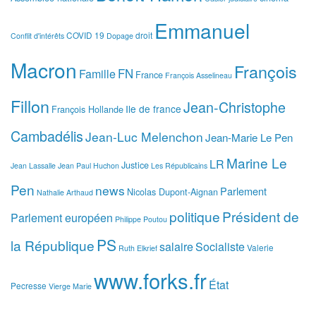
Emmanuel
COVID 19
droit
Conflit d'intérêts
Dopage
Macron
François
FN
Famille
France
François Asselineau
Fillon
Jean-Christophe
Ile de france
François Hollande
Cambadélis
Jean-Luc Melenchon
Jean-Marie Le Pen
Marine Le
LR
Justice
Jean Lassalle
Jean Paul Huchon
Les Républicains
Pen
news
Parlement
Nicolas Dupont-Aignan
Nathalie Arthaud
politique
Président de
Parlement européen
Philippe Poutou
PS
la République
salaire
Socialiste
Valerie
Ruth Elkrief
www.forks.fr
État
Pecresse
Vierge Marie