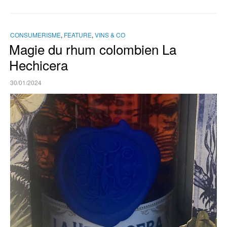
CONSUMERISME
,
FEATURE
,
VINS & CO
Magie du rhum colombien La
Hechicera
30/01/2024