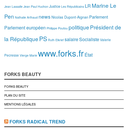
Marine Le
LR
Justice
Jean Lassalle
Jean Paul Huchon
Les Républicains
Pen
news
Parlement
Nicolas Dupont-Aignan
Nathalie Arthaud
politique
Président de
Parlement européen
Philippe Poutou
PS
la République
salaire
Socialiste
Valerie
Ruth Elkrief
www.forks.fr
État
Pecresse
Vierge Marie
FORKS BEAUTY
FORKS BEAUTY
PLAN DU SITE
MENTIONS LÉGALES
FORKS RADICAL TREND