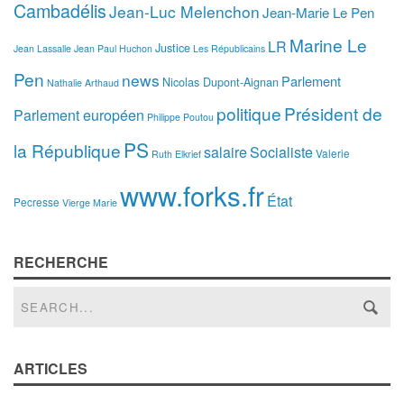
Cambadélis
Jean-Luc Melenchon
Jean-Marie Le Pen
Marine Le
LR
Justice
Jean Lassalle
Jean Paul Huchon
Les Républicains
Pen
news
Parlement
Nicolas Dupont-Aignan
Nathalie Arthaud
politique
Président de
Parlement européen
Philippe Poutou
PS
la République
salaire
Socialiste
Valerie
Ruth Elkrief
www.forks.fr
État
Pecresse
Vierge Marie
RECHERCHE
ARTICLES