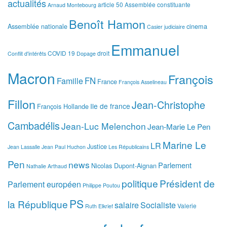
actualités
article 50
Assemblée constituante
Arnaud Montebourg
Benoît Hamon
Assemblée nationale
cinema
Casier judiciaire
Emmanuel
COVID 19
droit
Conflit d'intérêts
Dopage
Macron
François
FN
Famille
France
François Asselineau
Fillon
Jean-Christophe
Ile de france
François Hollande
Cambadélis
Jean-Luc Melenchon
Jean-Marie Le Pen
Marine Le
LR
Justice
Jean Lassalle
Jean Paul Huchon
Les Républicains
Pen
news
Parlement
Nicolas Dupont-Aignan
Nathalie Arthaud
politique
Président de
Parlement européen
Philippe Poutou
PS
la République
salaire
Socialiste
Valerie
Ruth Elkrief