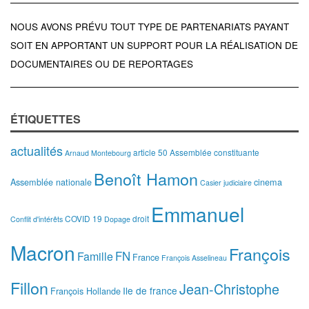
NOUS AVONS PRÉVU TOUT TYPE DE PARTENARIATS PAYANT
SOIT EN APPORTANT UN SUPPORT POUR LA RÉALISATION DE
DOCUMENTAIRES OU DE REPORTAGES
ÉTIQUETTES
actualités
article 50
Assemblée constituante
Arnaud Montebourg
Benoît Hamon
Assemblée nationale
cinema
Casier judiciaire
Emmanuel
COVID 19
droit
Conflit d'intérêts
Dopage
Macron
François
FN
Famille
France
François Asselineau
Fillon
Jean-Christophe
Ile de france
François Hollande