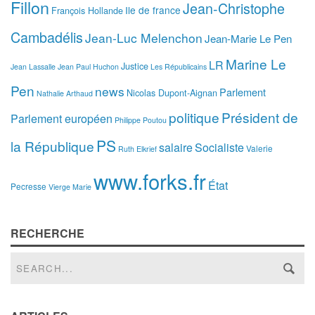
Fillon
Jean-Christophe
Ile de france
François Hollande
Cambadélis
Jean-Luc Melenchon
Jean-Marie Le Pen
Marine Le
LR
Justice
Jean Lassalle
Jean Paul Huchon
Les Républicains
Pen
news
Parlement
Nicolas Dupont-Aignan
Nathalie Arthaud
politique
Président de
Parlement européen
Philippe Poutou
PS
la République
salaire
Socialiste
Valerie
Ruth Elkrief
www.forks.fr
État
Pecresse
Vierge Marie
RECHERCHE