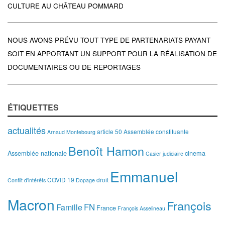
CULTURE AU CHÂTEAU POMMARD
NOUS AVONS PRÉVU TOUT TYPE DE PARTENARIATS PAYANT
SOIT EN APPORTANT UN SUPPORT POUR LA RÉALISATION DE
DOCUMENTAIRES OU DE REPORTAGES
ÉTIQUETTES
actualités
article 50
Assemblée constituante
Arnaud Montebourg
Benoît Hamon
Assemblée nationale
cinema
Casier judiciaire
Emmanuel
COVID 19
droit
Conflit d'intérêts
Dopage
Macron
François
FN
Famille
France
François Asselineau