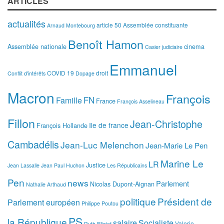
ARTICLES
actualités
article 50
Assemblée constituante
Arnaud Montebourg
Benoît Hamon
Assemblée nationale
cinema
Casier judiciaire
Emmanuel
COVID 19
droit
Conflit d'intérêts
Dopage
Macron
François
FN
Famille
France
François Asselineau
Fillon
Jean-Christophe
Ile de france
François Hollande
Cambadélis
Jean-Luc Melenchon
Jean-Marie Le Pen
Marine Le
LR
Justice
Jean Lassalle
Jean Paul Huchon
Les Républicains
Pen
news
Parlement
Nicolas Dupont-Aignan
Nathalie Arthaud
politique
Président de
Parlement européen
Philippe Poutou
PS
la République
salaire
Socialiste
Valerie
Ruth Elkrief