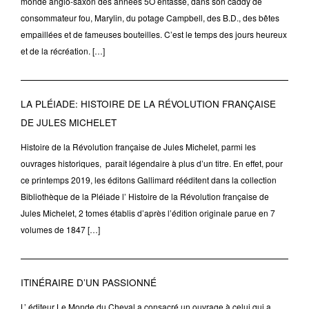
monde anglo-saxon des années 5O entasse, dans son caddy de
consommateur fou, Marylin, du potage Campbell, des B.D., des bêtes
empaillées et de fameuses bouteilles. C’est le temps des jours heureux
et de la récréation. […]
LA PLÉIADE: HISTOIRE DE LA RÉVOLUTION FRANÇAISE
DE JULES MICHELET
Histoire de la Révolution française de Jules Michelet, parmi les
ouvrages historiques, paraît légendaire à plus d’un titre. En effet, pour
ce printemps 2019, les éditons Gallimard rééditent dans la collection
Bibliothèque de la Pléiade l’ Histoire de la Révolution française de
Jules Michelet, 2 tomes établis d’après l’édition originale parue en 7
volumes de 1847 […]
ITINÉRAIRE D’UN PASSIONNÉ
L’ éditeur Le Monde du Cheval a consacré un ouvrage à celui qui a