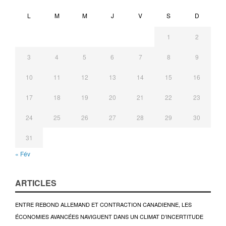
L
M
M
J
V
S
D
1
2
3
4
5
6
7
8
9
10
11
12
13
14
15
16
17
18
19
20
21
22
23
24
25
26
27
28
29
30
31
« Fév
ARTICLES
ENTRE REBOND ALLEMAND ET CONTRACTION CANADIENNE, LES
ÉCONOMIES AVANCÉES NAVIGUENT DANS UN CLIMAT D’INCERTITUDE