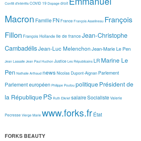
Emmanuel
COVID 19
droit
Conflit d'intérêts
Dopage
Macron
François
FN
Famille
France
François Asselineau
Fillon
Jean-Christophe
Ile de france
François Hollande
Cambadélis
Jean-Luc Melenchon
Jean-Marie Le Pen
Marine Le
LR
Justice
Jean Lassalle
Jean Paul Huchon
Les Républicains
Pen
news
Parlement
Nicolas Dupont-Aignan
Nathalie Arthaud
politique
Président de
Parlement européen
Philippe Poutou
PS
la République
salaire
Socialiste
Valerie
Ruth Elkrief
www.forks.fr
État
Pecresse
Vierge Marie
FORKS BEAUTY