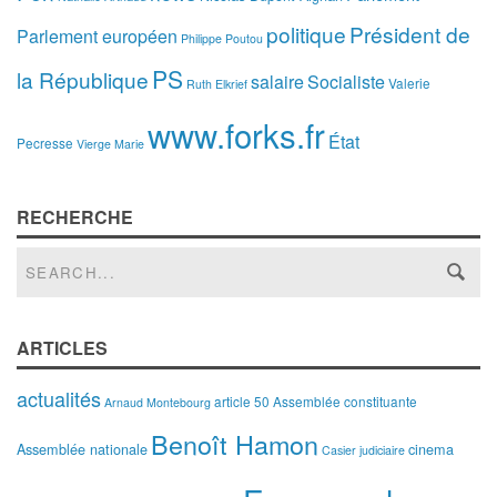
politique
Président de
Parlement européen
Philippe Poutou
PS
la République
salaire
Socialiste
Valerie
Ruth Elkrief
www.forks.fr
État
Pecresse
Vierge Marie
RECHERCHE
ARTICLES
actualités
article 50
Assemblée constituante
Arnaud Montebourg
Benoît Hamon
Assemblée nationale
cinema
Casier judiciaire