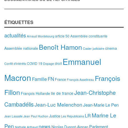
ÉTIQUETTES
actualités
article 50
Assemblée constituante
Arnaud Montebourg
Benoît Hamon
Assemblée nationale
cinema
Casier judiciaire
Emmanuel
COVID 19
droit
Conflit d'intérêts
Dopage
Macron
François
FN
Famille
France
François Asselineau
Fillon
Jean-Christophe
Ile de france
François Hollande
Cambadélis
Jean-Luc Melenchon
Jean-Marie Le Pen
Marine Le
LR
Justice
Jean Lassalle
Jean Paul Huchon
Les Républicains
Pen
news
Parlement
Nicolas Dupont-Aignan
Nathalie Arthaud