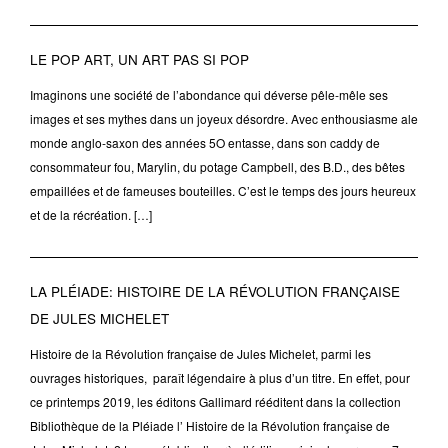
LE POP ART, UN ART PAS SI POP
Imaginons une société de l’abondance qui déverse pêle-mêle ses
images et ses mythes dans un joyeux désordre. Avec enthousiasme ale
monde anglo-saxon des années 5O entasse, dans son caddy de
consommateur fou, Marylin, du potage Campbell, des B.D., des bêtes
empaillées et de fameuses bouteilles. C’est le temps des jours heureux
et de la récréation. […]
LA PLÉIADE: HISTOIRE DE LA RÉVOLUTION FRANÇAISE
DE JULES MICHELET
Histoire de la Révolution française de Jules Michelet, parmi les
ouvrages historiques, paraît légendaire à plus d’un titre. En effet, pour
ce printemps 2019, les éditons Gallimard rééditent dans la collection
Bibliothèque de la Pléiade l’ Histoire de la Révolution française de