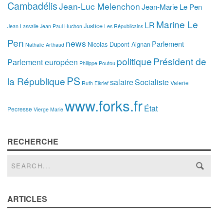
Cambadélis
Jean-Luc Melenchon
Jean-Marie Le Pen
Marine Le
LR
Justice
Jean Lassalle
Jean Paul Huchon
Les Républicains
Pen
news
Parlement
Nicolas Dupont-Aignan
Nathalie Arthaud
politique
Président de
Parlement européen
Philippe Poutou
PS
la République
salaire
Socialiste
Valerie
Ruth Elkrief
www.forks.fr
État
Pecresse
Vierge Marie
RECHERCHE
ARTICLES