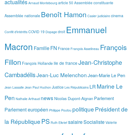
actualités
article 50
Assemblée constituante
Arnaud Montebourg
Benoît Hamon
Assemblée nationale
cinema
Casier judiciaire
Emmanuel
COVID 19
droit
Conflit d'intérêts
Dopage
Macron
François
FN
Famille
France
François Asselineau
Fillon
Jean-Christophe
Ile de france
François Hollande
Cambadélis
Jean-Luc Melenchon
Jean-Marie Le Pen
Marine Le
LR
Justice
Jean Lassalle
Jean Paul Huchon
Les Républicains
Pen
news
Parlement
Nicolas Dupont-Aignan
Nathalie Arthaud
politique
Président de
Parlement européen
Philippe Poutou
PS
la République
salaire
Socialiste
Valerie
Ruth Elkrief