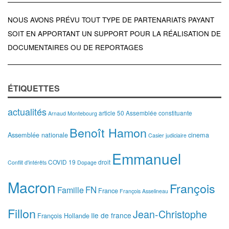
NOUS AVONS PRÉVU TOUT TYPE DE PARTENARIATS PAYANT
SOIT EN APPORTANT UN SUPPORT POUR LA RÉALISATION DE
DOCUMENTAIRES OU DE REPORTAGES
ÉTIQUETTES
actualités
article 50
Assemblée constituante
Arnaud Montebourg
Benoît Hamon
Assemblée nationale
cinema
Casier judiciaire
Emmanuel
COVID 19
droit
Conflit d'intérêts
Dopage
Macron
François
FN
Famille
France
François Asselineau
Fillon
Jean-Christophe
Ile de france
François Hollande