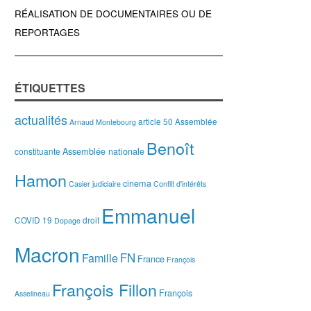
RÉALISATION DE DOCUMENTAIRES OU DE
REPORTAGES
ÉTIQUETTES
actualités
article 50
Assemblée
Arnaud Montebourg
Benoît
Assemblée nationale
constituante
Hamon
cinema
Casier judiciaire
Conflit d'intérêts
Emmanuel
COVID 19
droit
Dopage
Macron
FN
Famille
France
François
François Fillon
François
Asselineau