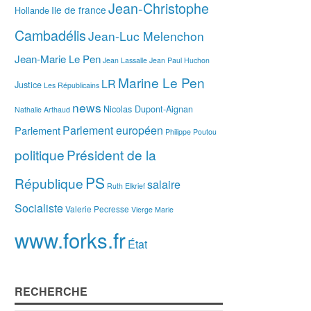
Jean-Christophe
Ile de france
Hollande
Cambadélis
Jean-Luc Melenchon
Jean-Marie Le Pen
Jean Lassalle
Jean Paul Huchon
Marine Le Pen
LR
Justice
Les Républicains
news
Nicolas Dupont-Aignan
Nathalie Arthaud
Parlement européen
Parlement
Philippe Poutou
politique
Président de la
PS
République
salaire
Ruth Elkrief
Socialiste
Valerie Pecresse
Vierge Marie
www.forks.fr
État
RECHERCHE