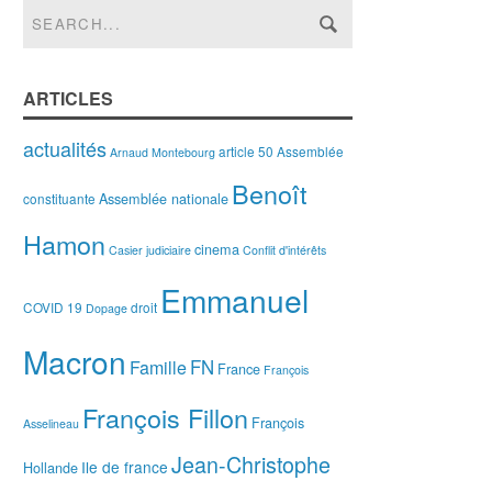
ARTICLES
actualités
article 50
Assemblée
Arnaud Montebourg
Benoît
Assemblée nationale
constituante
Hamon
cinema
Casier judiciaire
Conflit d'intérêts
Emmanuel
COVID 19
droit
Dopage
Macron
FN
Famille
France
François
François Fillon
François
Asselineau
Jean-Christophe
Ile de france
Hollande