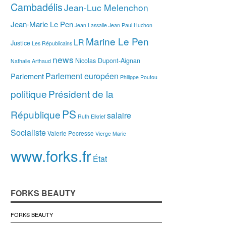
Cambadélis
Jean-Luc Melenchon
Jean-Marie Le Pen
Jean Lassalle
Jean Paul Huchon
Marine Le Pen
LR
Justice
Les Républicains
news
Nicolas Dupont-Aignan
Nathalie Arthaud
Parlement européen
Parlement
Philippe Poutou
politique
Président de la
PS
République
salaire
Ruth Elkrief
Socialiste
Valerie Pecresse
Vierge Marie
www.forks.fr
État
FORKS BEAUTY
FORKS BEAUTY