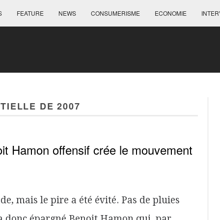
S
FEATURE
NEWS
CONSUMERISME
ECONOMIE
INTER
TIELLE DE 2007
noit Hamon offensif crée le mouvement
e, mais le pire a été évité. Pas de pluies
 a donc épargné Benoit Hamon qui, par