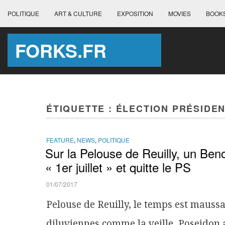
POLITIQUE
ART & CULTURE
EXPOSITION
MOVIES
BOOK
FORKS.FR
ÉTIQUETTE :
ÉLECTION PRÉSIDEN
FEATURE
,
NEWS
,
POLITIQUE
Sur la Pelouse de Reuilly, un Be
« 1er juillet » et quitte le PS
01/07/2017
Pelouse de Reuilly, le temps est maussad
diluviennes comme la veille. Poseidon