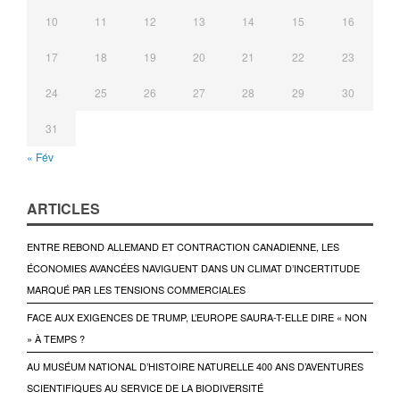
10
11
12
13
14
15
16
17
18
19
20
21
22
23
24
25
26
27
28
29
30
31
« Fév
ARTICLES
ENTRE REBOND ALLEMAND ET CONTRACTION CANADIENNE, LES
ÉCONOMIES AVANCÉES NAVIGUENT DANS UN CLIMAT D’INCERTITUDE
MARQUÉ PAR LES TENSIONS COMMERCIALES
FACE AUX EXIGENCES DE TRUMP, L’EUROPE SAURA-T-ELLE DIRE « NON
» À TEMPS ?
AU MUSÉUM NATIONAL D’HISTOIRE NATURELLE 400 ANS D’AVENTURES
SCIENTIFIQUES AU SERVICE DE LA BIODIVERSITÉ