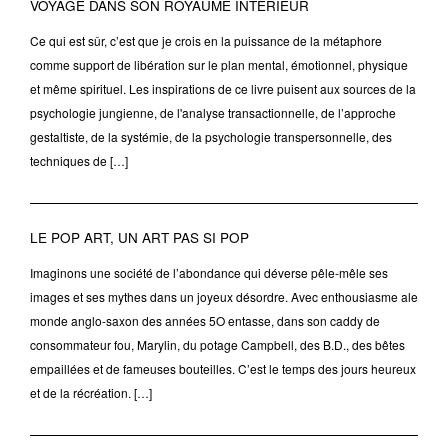
VOYAGE DANS SON ROYAUME INTERIEUR
Ce qui est sûr, c’est que je crois en la puissance de la métaphore
comme support de libération sur le plan mental, émotionnel, physique
et même spirituel. Les inspirations de ce livre puisent aux sources de la
psychologie jungienne, de l'analyse transactionnelle, de l’approche
gestaltiste, de la systémie, de la psychologie transpersonnelle, des
techniques de […]
LE POP ART, UN ART PAS SI POP
Imaginons une société de l’abondance qui déverse pêle-mêle ses
images et ses mythes dans un joyeux désordre. Avec enthousiasme ale
monde anglo-saxon des années 5O entasse, dans son caddy de
consommateur fou, Marylin, du potage Campbell, des B.D., des bêtes
empaillées et de fameuses bouteilles. C’est le temps des jours heureux
et de la récréation. […]