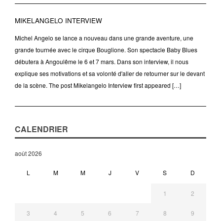
MIKELANGELO INTERVIEW
Michel Angelo se lance a nouveau dans une grande aventure, une
grande tournée avec le cirque Bouglione. Son spectacle Baby Blues
débutera à Angoulême le 6 et 7 mars. Dans son interview, il nous
explique ses motivations et sa volonté d'aller de retourner sur le devant
de la scène. The post Mikelangelo Interview first appeared […]
CALENDRIER
août 2026
L
M
M
J
V
S
D
1
2
3
4
5
6
7
8
9