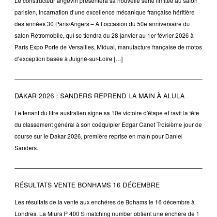
Le constructeur angevin présentera sa nouvelle série limitée au salon
parisien, incarnation d’une excellence mécanique française héritière
des années 30 Paris/Angers – À l’occasion du 50e anniversaire du
salon Rétromobile, qui se tiendra du 28 janvier au 1er février 2026 à
Paris Expo Porte de Versailles, Midual, manufacture française de motos
d’exception basée à Juigné-sur-Loire […]
DAKAR 2026 : SANDERS REPREND LA MAIN À ALULA
Le tenant du titre australien signe sa 10e victoire d'étape et ravit la tête
du classement général à son coéquipier Edgar Canet Troisième jour de
course sur le Dakar 2026, première reprise en main pour Daniel
Sanders.
RÉSULTATS VENTE BONHAMS 16 DÉCEMBRE
Les résultats de la vente aux enchéres de Bohams le 16 décembre à
Londres. La Miura P 400 S matching number obtient une enchère de 1