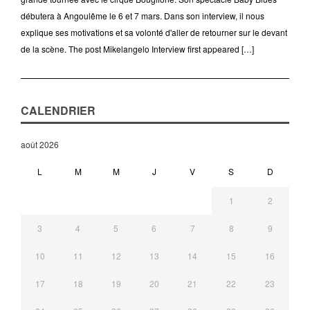
débutera à Angoulême le 6 et 7 mars. Dans son interview, il nous
explique ses motivations et sa volonté d'aller de retourner sur le devant
de la scène. The post Mikelangelo Interview first appeared […]
CALENDRIER
août 2026
L
M
M
J
V
S
D
1
2
3
4
5
6
7
8
9
10
11
12
13
14
15
16
17
18
19
20
21
22
23