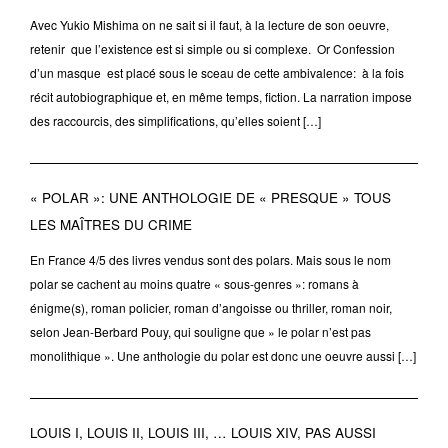
Avec Yukio Mishima on ne sait si il faut, à la lecture de son oeuvre,
retenir que l’existence est si simple ou si complexe. Or Confession
d’un masque est placé sous le sceau de cette ambivalence: à la fois
récit autobiographique et, en même temps, fiction. La narration impose
des raccourcis, des simplifications, qu’elles soient […]
« POLAR »: UNE ANTHOLOGIE DE « PRESQUE » TOUS
LES MAÎTRES DU CRIME
En France 4/5 des livres vendus sont des polars. Mais sous le nom
polar se cachent au moins quatre « sous-genres »: romans à
énigme(s), roman policier, roman d’angoisse ou thriller, roman noir,
selon Jean-Berbard Pouy, qui souligne que » le polar n’est pas
monolithique ». Une anthologie du polar est donc une oeuvre aussi […]
LOUIS I, LOUIS II, LOUIS III, … LOUIS XIV, PAS AUSSI