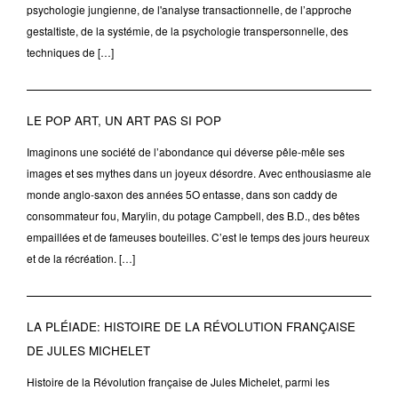
psychologie jungienne, de l'analyse transactionnelle, de l’approche
gestaltiste, de la systémie, de la psychologie transpersonnelle, des
techniques de […]
LE POP ART, UN ART PAS SI POP
Imaginons une société de l’abondance qui déverse pêle-mêle ses
images et ses mythes dans un joyeux désordre. Avec enthousiasme ale
monde anglo-saxon des années 5O entasse, dans son caddy de
consommateur fou, Marylin, du potage Campbell, des B.D., des bêtes
empaillées et de fameuses bouteilles. C’est le temps des jours heureux
et de la récréation. […]
LA PLÉIADE: HISTOIRE DE LA RÉVOLUTION FRANÇAISE
DE JULES MICHELET
Histoire de la Révolution française de Jules Michelet, parmi les