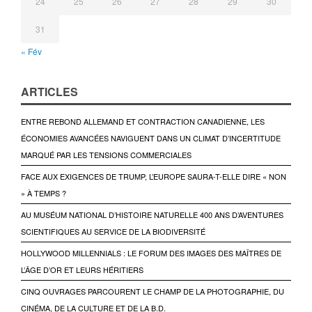
24
25
26
27
28
29
30
31
« Fév
ARTICLES
ENTRE REBOND ALLEMAND ET CONTRACTION CANADIENNE, LES
ÉCONOMIES AVANCÉES NAVIGUENT DANS UN CLIMAT D’INCERTITUDE
MARQUÉ PAR LES TENSIONS COMMERCIALES
FACE AUX EXIGENCES DE TRUMP, L’EUROPE SAURA-T-ELLE DIRE « NON
» À TEMPS ?
AU MUSÉUM NATIONAL D’HISTOIRE NATURELLE 400 ANS D’AVENTURES
SCIENTIFIQUES AU SERVICE DE LA BIODIVERSITÉ
HOLLYWOOD MILLENNIALS : LE FORUM DES IMAGES DES MAÎTRES DE
L’ÂGE D’OR ET LEURS HÉRITIERS
CINQ OUVRAGES PARCOURENT LE CHAMP DE LA PHOTOGRAPHIE, DU
CINÉMA, DE LA CULTURE ET DE LA B.D.