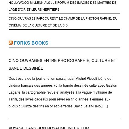
HOLLYWOOD MILLENNIALS : LE FORUM DES IMAGES DES MAÎTRES DE
L’ÂGE D’OR ET LEURS HÉRITIERS
CINQ OUVRAGES PARCOURENT LE CHAMP DE LA PHOTOGRAPHIE, DU
CINÉMA, DE LA CULTURE ET DE LA B.D.
FORKS BOOKS
CINQ OUVRAGES ENTRE PHOTOGRAPHIE, CULTURE ET
BANDE DESSINÉE
Des trésors de la joaillerie, en passant par Michel Piccoli icône du
cinéma français des années 70, la bande dessinée culte avec Gaston
Lagaffe, la cartographie revue et analysée à la vague mythique de
Tahiti, des livres cadeaux pour rêver en fin d’année. Femmes aux
bijoux : Quinze destins en or et pierreries David Lelait-Helo, […]
VOYAGE DANS SON ROYAUME INTERIEUR