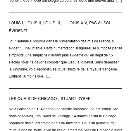
monolithique ». Une anthologie du polar est donc une oeuvre aussi […]
LOUIS I, LOUIS II, LOUIS III, … LOUIS XIV, PAS AUSSI
ÉVIDENT!
Tout semble si logique dans la numérotation des rois de France, si
évident… inéluctable. Cette numérotation si rigoureuse s’impose par sa
simplicité, une simplicité d’autant plus évidente qu’ en dépit de 15
siècles nous ne devons compter que jusqu’à dix-huit. Sans dépasser
la vingtaine, voici reconstituée toute l’histoire de la royauté française.
Edifiant! A moins que, […]
LES QUAIS DE CHICAGO , STUART DYBEK
Né à Chicago en 1942 dans une famille polonaise, Stuart Dybek livre
dans ce recueil, Les Quais de Chicago, 14 nouvelles sur le Chicago
populaire des quartiers polonais ou mexicain. Sous sa plume surgit
toute la poésie, toute la vie de ces quartiers pauvres du Chicago d’alors