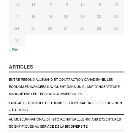
10
11
12
13
14
15
16
17
18
19
20
21
22
23
24
25
26
27
28
29
30
31
« Fév
ARTICLES
ENTRE REBOND ALLEMAND ET CONTRACTION CANADIENNE, LES
ÉCONOMIES AVANCÉES NAVIGUENT DANS UN CLIMAT D’INCERTITUDE
MARQUÉ PAR LES TENSIONS COMMERCIALES
FACE AUX EXIGENCES DE TRUMP, L’EUROPE SAURA-T-ELLE DIRE « NON
» À TEMPS ?
AU MUSÉUM NATIONAL D’HISTOIRE NATURELLE 400 ANS D’AVENTURES
SCIENTIFIQUES AU SERVICE DE LA BIODIVERSITÉ