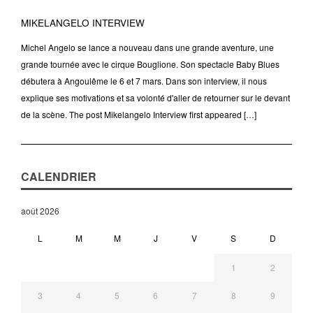
MIKELANGELO INTERVIEW
Michel Angelo se lance a nouveau dans une grande aventure, une
grande tournée avec le cirque Bouglione. Son spectacle Baby Blues
débutera à Angoulême le 6 et 7 mars. Dans son interview, il nous
explique ses motivations et sa volonté d'aller de retourner sur le devant
de la scène. The post Mikelangelo Interview first appeared […]
CALENDRIER
août 2026
L
M
M
J
V
S
D
1
2
3
4
5
6
7
8
9