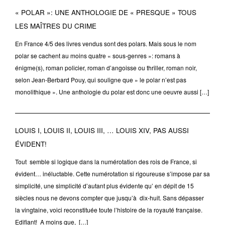
« POLAR »: UNE ANTHOLOGIE DE « PRESQUE » TOUS
LES MAÎTRES DU CRIME
En France 4/5 des livres vendus sont des polars. Mais sous le nom
polar se cachent au moins quatre « sous-genres »: romans à
énigme(s), roman policier, roman d’angoisse ou thriller, roman noir,
selon Jean-Berbard Pouy, qui souligne que » le polar n’est pas
monolithique ». Une anthologie du polar est donc une oeuvre aussi […]
LOUIS I, LOUIS II, LOUIS III, … LOUIS XIV, PAS AUSSI
ÉVIDENT!
Tout semble si logique dans la numérotation des rois de France, si
évident… inéluctable. Cette numérotation si rigoureuse s’impose par sa
simplicité, une simplicité d’autant plus évidente qu’ en dépit de 15
siècles nous ne devons compter que jusqu’à dix-huit. Sans dépasser
la vingtaine, voici reconstituée toute l’histoire de la royauté française.
Edifiant! A moins que, […]