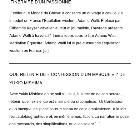
ITINÉRAIRE D’UN PASSIONNÉ
L’ éditeur Le Monde du Cheval a consacré un ouvrage à celui qui a
introduit en France l’Équitation western: Adamo Walti. Préfacé par
Gilbert de Keyser, cavalier, auteur et journaliste, l’ouvrage présente
Adamo Walti à travers 21 thématiques sous le titre Adamo Walti,
Médiation Équestre. Adamo Walti fut le pré-curseur de l’équitation
western en France. […]
QUE RETENIR DE « CONFESSION D’UN MASQUE » ? DE
YUKIO MISHIMA
Avec Yukio Mishima on ne sait si il faut, à la lecture de son oeuvre,
retenir que l’existence est si simple ou si complexe. Or Confession
d’un masque est placé sous le sceau de cette ambivalence: à la fois
récit autobiographique et, en même temps, fiction. La narration impose
des raccourcis, des simplifications, qu’elles soient […]