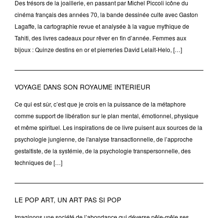
Des trésors de la joaillerie, en passant par Michel Piccoli icône du
cinéma français des années 70, la bande dessinée culte avec Gaston
Lagaffe, la cartographie revue et analysée à la vague mythique de
Tahiti, des livres cadeaux pour rêver en fin d’année. Femmes aux
bijoux : Quinze destins en or et pierreries David Lelait-Helo, […]
VOYAGE DANS SON ROYAUME INTERIEUR
Ce qui est sûr, c’est que je crois en la puissance de la métaphore
comme support de libération sur le plan mental, émotionnel, physique
et même spirituel. Les inspirations de ce livre puisent aux sources de la
psychologie jungienne, de l'analyse transactionnelle, de l’approche
gestaltiste, de la systémie, de la psychologie transpersonnelle, des
techniques de […]
LE POP ART, UN ART PAS SI POP
Imaginons une société de l’abondance qui déverse pêle-mêle ses