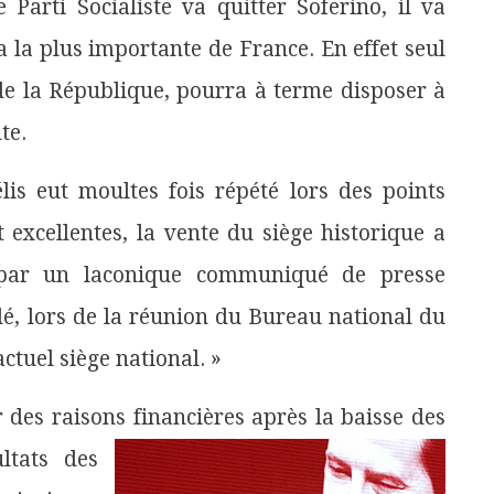
arti Socialiste va quitter Soferino, il va
ra la plus importante de France. En effet seul
e la République, pourra à terme disposer à
te.
s eut moultes fois répété lors des points
 excellentes, la vente du siège historique a
 par un laconique communiqué de presse
idé, lors de la réunion du Bureau national du
ctuel siège national. »
r des raisons financières après la baisse des
ltats des