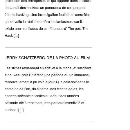
protection des entreprises, et qui apporte dans le cadre
de la nuit des hackers un panorama de ce que peut
faire le hacking. Une investigation fouillée et concrète,
qui dévoile la réalité derrière les fantasmes, car il
existe une multitudes de conférences d’ The post The
Hack […]
JERRY SCHATZBERG DE LA PHOTO AU FILM
Les sixties reviennent en effet et à la mode, et suscitent
à nouveau tout l’intérêt d’une période où un immense
renouvellement a pu voir le jour. Que cela soit dans le
domaine de l’art, du cinéma, des technologies, les
années soixante et celles du début des années
soixante-dix furent marquées par leur inventivité et
audace: […]