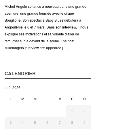
Michel Angelo se lance a nouveau dans une grande
aventure, une grande tournée avec le cirque
Bouglione. Son spectacle Baby Blues débutera à
Angoulême le 6 et 7 mars. Dans son interview, il nous
explique ses motivations et sa volonté d'aller de
retourner sur le devant de la scène. The post
Mikelangelo Interview first appeared […]
CALENDRIER
août 2026
L
M
M
J
V
S
D
1
2
3
4
5
6
7
8
9