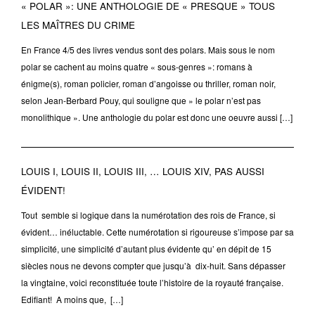
« POLAR »: UNE ANTHOLOGIE DE « PRESQUE » TOUS
LES MAÎTRES DU CRIME
En France 4/5 des livres vendus sont des polars. Mais sous le nom
polar se cachent au moins quatre « sous-genres »: romans à
énigme(s), roman policier, roman d’angoisse ou thriller, roman noir,
selon Jean-Berbard Pouy, qui souligne que » le polar n’est pas
monolithique ». Une anthologie du polar est donc une oeuvre aussi […]
LOUIS I, LOUIS II, LOUIS III, … LOUIS XIV, PAS AUSSI
ÉVIDENT!
Tout semble si logique dans la numérotation des rois de France, si
évident… inéluctable. Cette numérotation si rigoureuse s’impose par sa
simplicité, une simplicité d’autant plus évidente qu’ en dépit de 15
siècles nous ne devons compter que jusqu’à dix-huit. Sans dépasser
la vingtaine, voici reconstituée toute l’histoire de la royauté française.
Edifiant! A moins que, […]