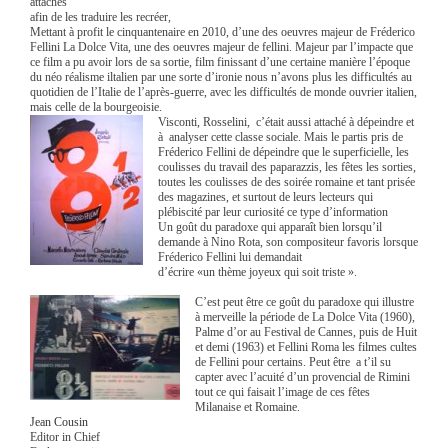
attachés
afin de les traduire les recréer,
Mettant à profit le cinquantenaire en 2010, d’une des oeuvres majeur de Fréderico
Fellini La Dolce Vita, une des oeuvres majeur de fellini. Majeur par l’impacte que
ce film a pu avoir lors de sa sortie, film finissant d’une certaine manière l’époque
du néo réalisme iltalien par une sorte d’ironie nous n’avons plus les difficultés au
quotidien de l’Italie de l’après-guerre, avec les difficultés de monde ouvrier italien,
mais celle de la bourgeoisie.
Visconti, Rosselini, c’était aussi attaché à dépeindre et
à analyser cette classe sociale. Mais le partis pris de
Fréderico Fellini de dépeindre que le superficielle, les
coulisses du travail des paparazzis, les fêtes les sorties,
toutes les coulisses de des soirée romaine et tant prisée
des magazines, et surtout de leurs lecteurs qui
plébiscité par leur curiosité ce type d’information
Un goût du paradoxe qui apparaît bien lorsqu’il
demande à Nino Rota, son compositeur favoris lorsque
Fréderico Fellini lui demandait
d’écrire «un thème joyeux qui soit triste ».
C’est peut être ce goût du paradoxe qui illustre
à merveille la période de La Dolce Vita (1960),
Palme d’or au Festival de Cannes, puis de Huit
et demi (1963) et Fellini Roma les filmes cultes
de Fellini pour certains. Peut être a t’il su
capter avec l’acuité d’un provencial de Rimini
tout ce qui faisait l’image de ces fêtes
Milanaise et Romaine.
Jean Cousin
Editor in Chief