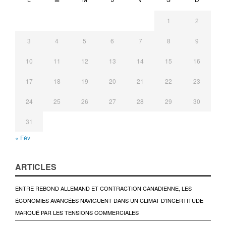
1
2
3
4
5
6
7
8
9
10
11
12
13
14
15
16
17
18
19
20
21
22
23
24
25
26
27
28
29
30
31
« Fév
ARTICLES
ENTRE REBOND ALLEMAND ET CONTRACTION CANADIENNE, LES
ÉCONOMIES AVANCÉES NAVIGUENT DANS UN CLIMAT D’INCERTITUDE
MARQUÉ PAR LES TENSIONS COMMERCIALES