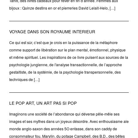
Tahiti, des livres cadeaux pour rêver en fin d’année. Femmes aux
bijoux : Quinze destins en or et pierreries David Lelait-Helo, […]
VOYAGE DANS SON ROYAUME INTERIEUR
Ce qui est sûr, c’est que je crois en la puissance de la métaphore
comme support de libération sur le plan mental, émotionnel, physique
et même spirituel. Les inspirations de ce livre puisent aux sources de la
psychologie jungienne, de l'analyse transactionnelle, de l’approche
gestaltiste, de la systémie, de la psychologie transpersonnelle, des
techniques de […]
LE POP ART, UN ART PAS SI POP
Imaginons une société de l’abondance qui déverse pêle-mêle ses
images et ses mythes dans un joyeux désordre. Avec enthousiasme ale
monde anglo-saxon des années 5O entasse, dans son caddy de
consommateur fou, Marylin, du potage Campbell, des B.D., des bêtes