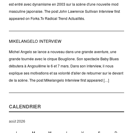
est entré avec dynamisme en 2003 sur la scène d'une nouvelle mod
masculine japonaise. The post John Lawrence Sullivan Interview first
appeared on Forks.Tv Radical Trend Actualités.
MIKELANGELO INTERVIEW
Michel Angelo se lance a nouveau dans une grande aventure, une
grande tournée avec le cirque Bouglione. Son spectacle Baby Blues
débutera à Angoulême le 6 et 7 mars. Dans son interview, il nous
explique ses motivations et sa volonté d'aller de retourner sur le devant
de la scène. The post Mikelangelo Interview first appeared […]
CALENDRIER
août 2026
L
M
M
J
V
S
D