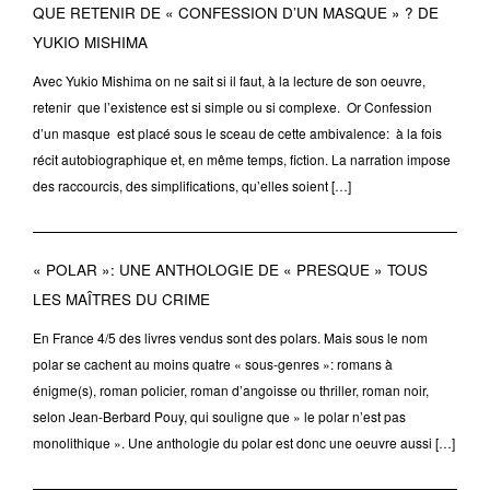
QUE RETENIR DE « CONFESSION D’UN MASQUE » ? DE
YUKIO MISHIMA
Avec Yukio Mishima on ne sait si il faut, à la lecture de son oeuvre,
retenir que l’existence est si simple ou si complexe. Or Confession
d’un masque est placé sous le sceau de cette ambivalence: à la fois
récit autobiographique et, en même temps, fiction. La narration impose
des raccourcis, des simplifications, qu’elles soient […]
« POLAR »: UNE ANTHOLOGIE DE « PRESQUE » TOUS
LES MAÎTRES DU CRIME
En France 4/5 des livres vendus sont des polars. Mais sous le nom
polar se cachent au moins quatre « sous-genres »: romans à
énigme(s), roman policier, roman d’angoisse ou thriller, roman noir,
selon Jean-Berbard Pouy, qui souligne que » le polar n’est pas
monolithique ». Une anthologie du polar est donc une oeuvre aussi […]