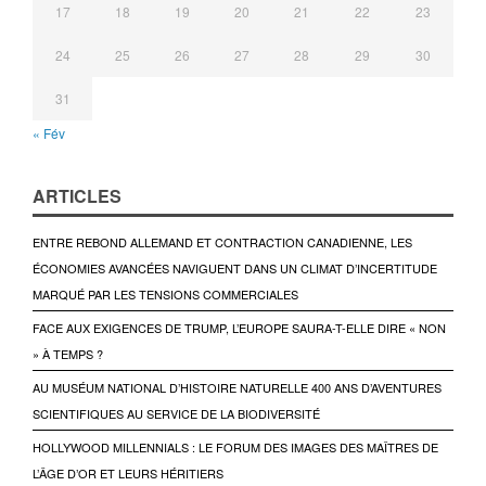
17
18
19
20
21
22
23
24
25
26
27
28
29
30
31
« Fév
ARTICLES
ENTRE REBOND ALLEMAND ET CONTRACTION CANADIENNE, LES
ÉCONOMIES AVANCÉES NAVIGUENT DANS UN CLIMAT D’INCERTITUDE
MARQUÉ PAR LES TENSIONS COMMERCIALES
FACE AUX EXIGENCES DE TRUMP, L’EUROPE SAURA-T-ELLE DIRE « NON
» À TEMPS ?
AU MUSÉUM NATIONAL D’HISTOIRE NATURELLE 400 ANS D’AVENTURES
SCIENTIFIQUES AU SERVICE DE LA BIODIVERSITÉ
HOLLYWOOD MILLENNIALS : LE FORUM DES IMAGES DES MAÎTRES DE
L’ÂGE D’OR ET LEURS HÉRITIERS