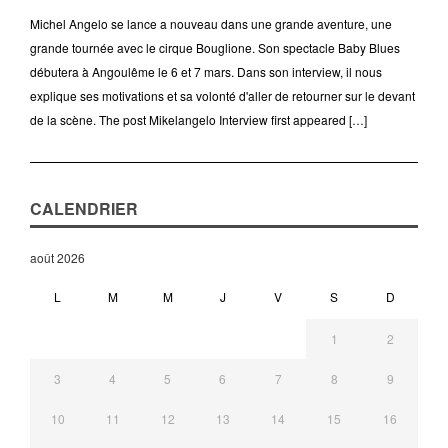
Michel Angelo se lance a nouveau dans une grande aventure, une
grande tournée avec le cirque Bouglione. Son spectacle Baby Blues
débutera à Angoulême le 6 et 7 mars. Dans son interview, il nous
explique ses motivations et sa volonté d'aller de retourner sur le devant
de la scène. The post Mikelangelo Interview first appeared […]
CALENDRIER
août 2026
L
M
M
J
V
S
D
1
2
3
4
5
6
7
8
9
10
11
12
13
14
15
16