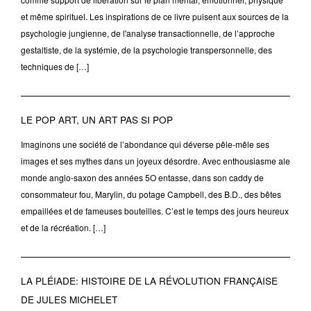
et même spirituel. Les inspirations de ce livre puisent aux sources de la
psychologie jungienne, de l'analyse transactionnelle, de l’approche
gestaltiste, de la systémie, de la psychologie transpersonnelle, des
techniques de […]
LE POP ART, UN ART PAS SI POP
Imaginons une société de l’abondance qui déverse pêle-mêle ses
images et ses mythes dans un joyeux désordre. Avec enthousiasme ale
monde anglo-saxon des années 5O entasse, dans son caddy de
consommateur fou, Marylin, du potage Campbell, des B.D., des bêtes
empaillées et de fameuses bouteilles. C’est le temps des jours heureux
et de la récréation. […]
LA PLÉIADE: HISTOIRE DE LA RÉVOLUTION FRANÇAISE
DE JULES MICHELET