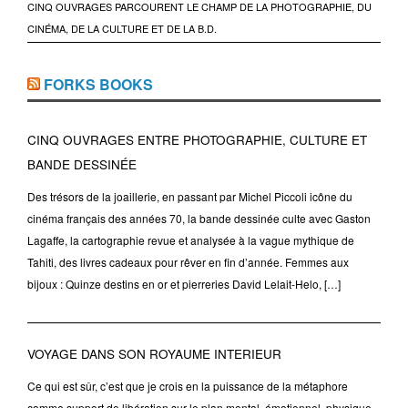
CINQ OUVRAGES PARCOURENT LE CHAMP DE LA PHOTOGRAPHIE, DU
CINÉMA, DE LA CULTURE ET DE LA B.D.
FORKS BOOKS
CINQ OUVRAGES ENTRE PHOTOGRAPHIE, CULTURE ET
BANDE DESSINÉE
Des trésors de la joaillerie, en passant par Michel Piccoli icône du
cinéma français des années 70, la bande dessinée culte avec Gaston
Lagaffe, la cartographie revue et analysée à la vague mythique de
Tahiti, des livres cadeaux pour rêver en fin d’année. Femmes aux
bijoux : Quinze destins en or et pierreries David Lelait-Helo, […]
VOYAGE DANS SON ROYAUME INTERIEUR
Ce qui est sûr, c’est que je crois en la puissance de la métaphore
comme support de libération sur le plan mental, émotionnel, physique