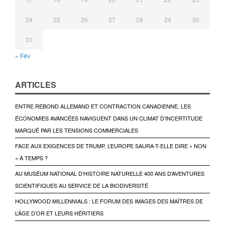
24
25
26
27
28
29
30
31
« Fév
ARTICLES
ENTRE REBOND ALLEMAND ET CONTRACTION CANADIENNE, LES
ÉCONOMIES AVANCÉES NAVIGUENT DANS UN CLIMAT D’INCERTITUDE
MARQUÉ PAR LES TENSIONS COMMERCIALES
FACE AUX EXIGENCES DE TRUMP, L’EUROPE SAURA-T-ELLE DIRE « NON
» À TEMPS ?
AU MUSÉUM NATIONAL D’HISTOIRE NATURELLE 400 ANS D’AVENTURES
SCIENTIFIQUES AU SERVICE DE LA BIODIVERSITÉ
HOLLYWOOD MILLENNIALS : LE FORUM DES IMAGES DES MAÎTRES DE
L’ÂGE D’OR ET LEURS HÉRITIERS