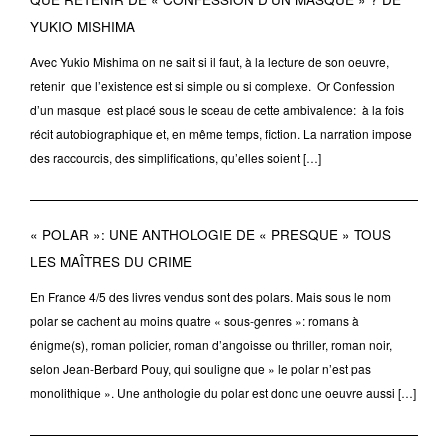
YUKIO MISHIMA
Avec Yukio Mishima on ne sait si il faut, à la lecture de son oeuvre,
retenir que l’existence est si simple ou si complexe. Or Confession
d’un masque est placé sous le sceau de cette ambivalence: à la fois
récit autobiographique et, en même temps, fiction. La narration impose
des raccourcis, des simplifications, qu’elles soient […]
« POLAR »: UNE ANTHOLOGIE DE « PRESQUE » TOUS
LES MAÎTRES DU CRIME
En France 4/5 des livres vendus sont des polars. Mais sous le nom
polar se cachent au moins quatre « sous-genres »: romans à
énigme(s), roman policier, roman d’angoisse ou thriller, roman noir,
selon Jean-Berbard Pouy, qui souligne que » le polar n’est pas
monolithique ». Une anthologie du polar est donc une oeuvre aussi […]