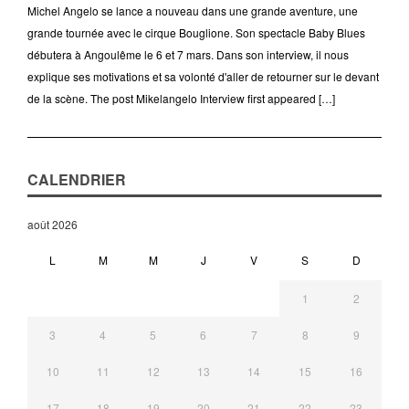
Michel Angelo se lance a nouveau dans une grande aventure, une
grande tournée avec le cirque Bouglione. Son spectacle Baby Blues
débutera à Angoulême le 6 et 7 mars. Dans son interview, il nous
explique ses motivations et sa volonté d'aller de retourner sur le devant
de la scène. The post Mikelangelo Interview first appeared […]
CALENDRIER
août 2026
L
M
M
J
V
S
D
1
2
3
4
5
6
7
8
9
10
11
12
13
14
15
16
17
18
19
20
21
22
23